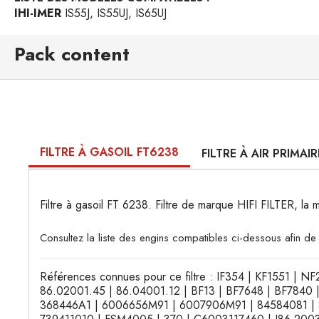
IHI-IMER
IS55J, IS55UJ, IS65UJ
Pack content
FILTRE À GASOIL FT6238
FILTRE À AIR PRIMAI
Filtre à gasoil FT 6238. Filtre de marque HIFI FILTER, la 
Consultez la liste des engins compatibles ci-dessous afin de 
Références connues pour ce filtre : IF354 | KF1551 |
86.02001.45 | 86.04001.12 | BF13 | BF7648 | BF7840
368446A1 | 6006656M91 | 6007906M91 | 84584081 | 87