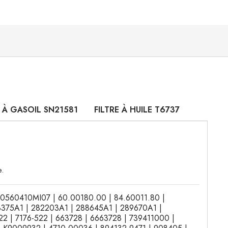
E À GASOIL SN21581
FILTRE À HUILE T6737
e.
 | 0560410MI07 | 60.00180.00 | 84.60011.80 |
8375A1 | 282203A1 | 288645A1 | 289670A1 |
 | 7176-522 | 663728 | 6663728 | 739411000 |