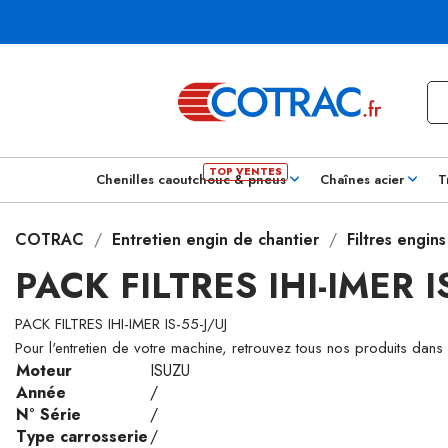
Chenilles caoutchouc & pneus
Chaînes acier
T
COTRAC
Entretien engin de chantier
Filtres engin
PACK FILTRES IHI-IMER I
PACK FILTRES IHI-IMER IS-55-J/UJ
Pour l'entretien de votre machine, retrouvez tous nos produits dans
Moteur
ISUZU
Année
/
N° Série
/
Type carrosserie
/