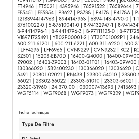
739411010 | FSM4005 | 370 | C6003117460 | J86-2003
FT4946 | FT5021 | 4395946 | 76591522 | 76589644 | 7
FF5451 | FF5854 | P3627 | P3788 | P4178 | P4178A | 
12188944147963 | 8944147963 | 6894-143-4790-0 | 1-1
87610022-0 | 5-87610041-0 | 8-94132947-1 | 8-9414347
8-94414796-1 | 8-94414796-3 | 8-97111125-0 | 8-971
VI8971725491 | YB02P00001-2 | YT30T01002P1 | 2446U
600-211-6120L | 600-211-6221 | 600-311-6220 | 600-3
| LFF4295 | LFF6965 | CVN9229 | CVN9232 | KC2 | 
SZ501 | 15208-EB70D | 16400-Q4000 | 16400-09W00 |
Z9002 | 16403-Z9003 | 16403-01T01 | 16403-09W00 | 
130366020 | 5B2400230 | 130366020 | 13036620 | CS1
5491 | 20801-02021 | RN438 | 23300-54010 | 23300-
56021 | 23302-56022 | 23303-51010 | 23303-56021 |
23320-31960 | 24.370.00 | 030007413693 | 7413693
WGF5114 | WGF9068 | WGF9073 | WGF9329 | WGF9
Fiche technique
Type De Filtre