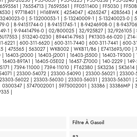
1 | J86-20230 | P55-0057 | P55-0225 | P55-0238 | P55-3240 
6595561 | 76554713 | 76595561 | FF0511400 | FF5030 | FF5081 
P4530 | 97718401 | H168WK | 4254047 | 4265247 | 4285643 | 
3240023-0 | 5-13200053-1 | 5-13240009-1 | 5-13240023-0 | 5
9-0 | 8-94151744-0 | 8-94151745-1 | 8-94246908-0 | 8-943706
72549-1 | 9-94414796-0 | 02/800025 | 32/925827 | 32/926105 
175S3 | 513240-0230 | 894414-7963 | PK1303-66-020 | Z14-F
11-6221 | 600-311-6620 | 600-311-7440 | 600-311-7441 | 600-
KC5 | 475565 | 563027 | WK8002 | WK811/86 | E7413693/00 
 16403-J2000 | 16403-J2001 | 16403-J5500 | 16403-T9300 | 
16403-89TA1 | 16405-05E02 | 16457-Z7000 | 140-2229 | 149-
71 | 7394-11000 | 7394-11010 | FT62380 | SK3236 | SK3614 
54071 | 23300-54072 | 23300-54090 | 23300-56021 | 23300-
 23303-56022 | 23303-56030 | 23303-56031 | 23303-56301 | 
 | 0300347 | 5747002001 | 5975002001 | 33386 | 33386MP |
335 |
Filtre À Gasoil