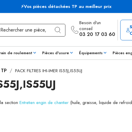
⚡Vos pièces détachées TP au meilleur prix
Besoin d'un
conseil
03 20 17 03 60
rain de roulement
Pièces d'usure
Équipements
Pièces en
s TP
PACK FILTRES IHI-IMER IS55J,IS55UJ
S55J,IS55UJ
 la section
Entretien engin de chantier
(huile, graisse, liquide de refroid