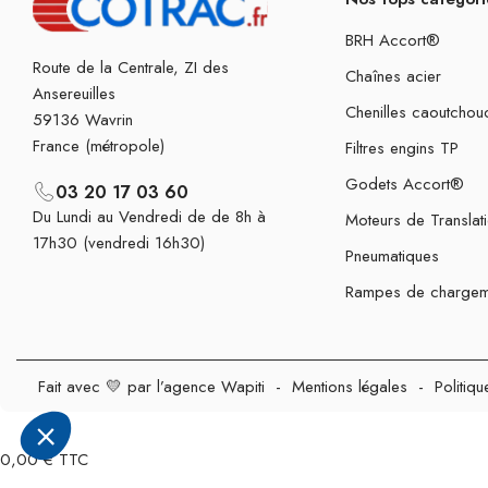
BRH Accort®
Route de la Centrale, ZI des
Chaînes acier
Ansereuilles
Chenilles caoutchou
59136 Wavrin
France (métropole)
Filtres engins TP
Godets Accort®
03 20 17 03 60
Du Lundi au Vendredi de de 8h à
Moteurs de Translat
17h30 (vendredi 16h30)
Pneumatiques
Rampes de chargem
Fait avec 💛 par l’agence Wapiti
-
Mentions légales
-
Politiqu
0,00 € TTC