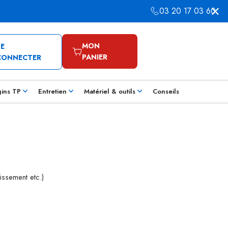
03 20 17 03 60
MON
SE
PANIER
CONNECTER
gins TP
Entretien
Matériel & outils
Conseils
issement etc.)