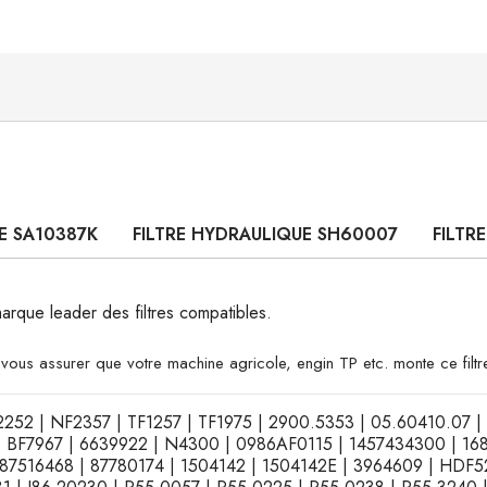
RE SA10387K
FILTRE HYDRAULIQUE SH60007
FILTR
marque leader des filtres compatibles.
vous assurer que votre machine agricole, engin TP etc. monte ce filtr
 NF2252 | NF2357 | TF1257 | TF1975 | 2900.5353 | 05.60410.07
 | BF7967 | 6639922 | N4300 | 0986AF0115 | 1457434300 | 16
516468 | 87780174 | 1504142 | 1504142E | 3964609 | HDF522