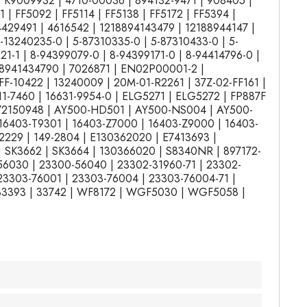
| K9009932 | 4710-00036 | 894132-9471 | 908405 |
| FF5092 | FF5114 | FF5138 | FF5172 | FF5394 |
4429491 | 4616542 | 1218894143479 | 12188944147 |
-13240235-0 | 5-87310335-0 | 5-87310433-0 | 5-
21-1 | 8-94399079-0 | 8-94399171-0 | 8-94414796-0 |
| 8941434790 | 7026871 | EN02P00001-2 |
F-10422 | 13240009 | 20M-01-R2261 | 37Z-02-FF161 |
311-7460 | 16631-9954-0 | ELG5271 | ELG5272 | FP887F
| 72150948 | AY500-HD501 | AY500-NS004 | AY500-
16403-T9301 | 16403-Z7000 | 16403-Z9000 | 16403-
2229 | 149-2804 | E130362020 | E7413693 |
| SK3662 | SK3664 | 130366020 | S8340NR | 897172-
56030 | 23300-56040 | 23302-31960-71 | 23302-
23303-76001 | 23303-76004 | 23303-76004-71 |
 33393 | 33742 | WF8172 | WGF5030 | WGF5058 |