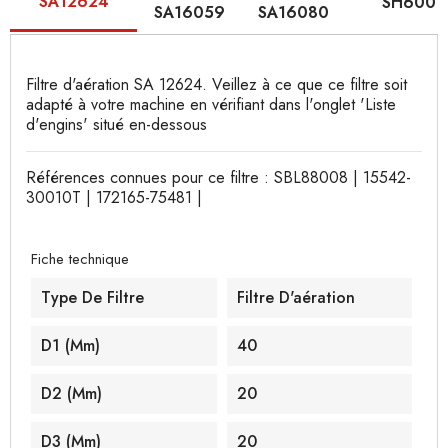
SA12624
SH6001
SA16059
SA16080
Filtre d'aération SA 12624. Veillez à ce que ce filtre soit
adapté à votre machine en vérifiant dans l'onglet 'Liste
d'engins' situé en-dessous
Références connues pour ce filtre : SBL88008 | 15542-
30010T | 172165-75481 |
Fiche technique
Type De Filtre
Filtre D'aération
D1 (mm)
40
D2 (mm)
20
D3 (mm)
20