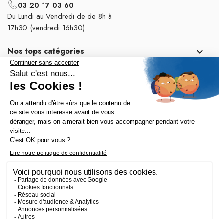
03 20 17 03 60
Du Lundi au Vendredi de de 8h à
17h30 (vendredi 16h30)
Nos tops catégories

Notre société

Fait avec 💛 par l’agence Wapiti
-
Mentions légales
-
Politique de confidentialité
-
CGV
-
Plan du site