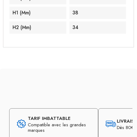
H1 (mm)
38
H2 (mm)
34
TARIF IMBATTABLE
LIVRAIS
Compatible avec les grandes
Dès 80€ d
marques