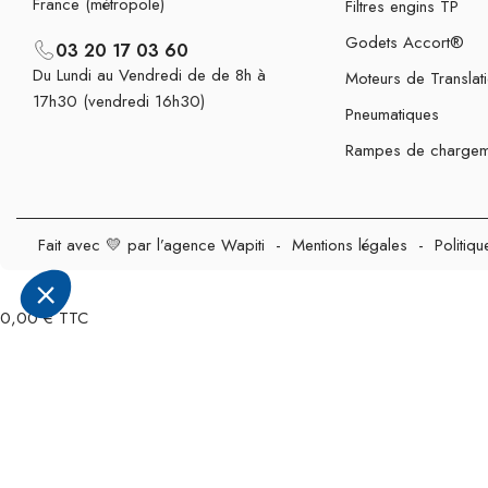
France (métropole)
Filtres engins TP
Godets Accort®
03 20 17 03 60
Du Lundi au Vendredi de de 8h à
Moteurs de Translat
17h30 (vendredi 16h30)
Pneumatiques
Rampes de chargem
Fait avec 💛 par l’agence Wapiti
-
Mentions légales
-
Politiqu
0,00 € TTC