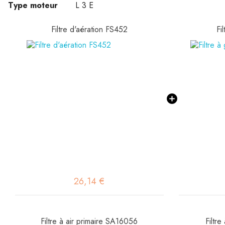
Type moteur
L 3 E
Filtre d'aération FS452
Fi
26,14 €
Filtre à air primaire SA16056
Filtr