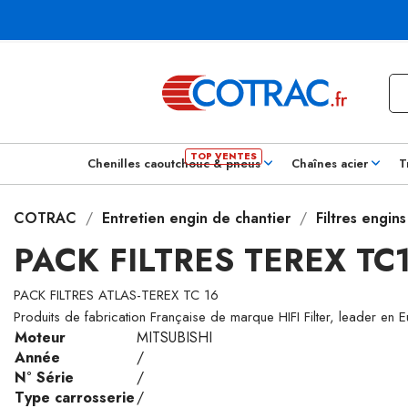
Chenilles caoutchouc & pneus
Chaînes acier
T
COTRAC
Entretien engin de chantier
Filtres engin
PACK FILTRES TEREX TC
PACK FILTRES ATLAS-TEREX TC 16
Produits de fabrication Française de marque HIFI Filter, leader en 
Moteur
MITSUBISHI
Année
/
N° Série
/
Type carrosserie
/