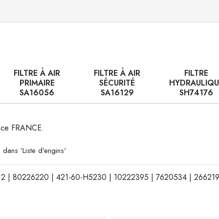
FILTRE À AIR
FILTRE À AIR
FILTRE
PRIMAIRE
SÉCURITÉ
HYDRAULIQU
SA16056
SA16129
SH74176
nance FRANCE.
 dans 'Liste d'engins'
3912 | 80226220 | 421-60-H5230 | 10222395 | 7620534 | 26621