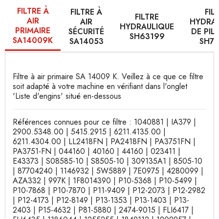
FILTRE À
FILTRE À
FIL
FILTRE
AIR
AIR
HYDRA
HYDRAULIQUE
PRIMAIRE
SÉCURITÉ
DE PI
SH63199
SA14009K
SA14053
SH7
Filtre à air primaire SA 14009 K. Veillez à ce que ce filtre
soit adapté à votre machine en vérifiant dans l'onglet
'Liste d'engins' situé en-dessous
Références connues pour ce filtre : 1040881 | IA379 |
2900.5348.00 | 5415.2915 | 6211.4135.00 |
6211.4304.00 | LL2418FN | PA2418FN | PA3751FN |
PA3751-FN | 044160 | 40160 | 44160 | 023411 |
E43373 | S08585-10 | S8505-10 | 309135A1 | 8505-10
| 87704240 | 1146932 | 5W5889 | 7E0975 | 4280099 |
AZA332 | 997K | 1F8014390 | P10-5368 | P10-5499 |
P10-7868 | P10-7870 | P11-9409 | P12-2073 | P12-2982
| P12-4173 | P12-8149 | P13-1353 | P13-1403 | P13-
2403 | P15-4632 | P81-5880 | 2474-9015 | FLI6417 |