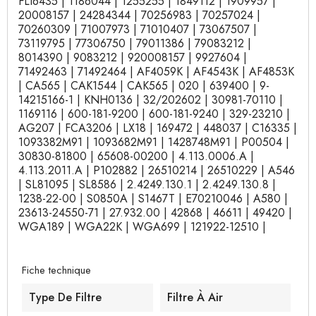
FLI6435 | 1186044 | 1255255 | 1849112 | 1909957 |
20008157 | 24284344 | 70256983 | 70257024 |
70260309 | 71007973 | 71010407 | 73067507 |
73119795 | 77306750 | 79011386 | 79083212 |
8014390 | 9083212 | 920008157 | 9927604 |
71492463 | 71492464 | AF4059K | AF4543K | AF4853K
| CA565 | CAK1544 | CAK565 | 020 | 639400 | 9-
14215166-1 | KNH0136 | 32/202602 | 30981-70110 |
1169116 | 600-181-9200 | 600-181-9240 | 329-23210 |
AG207 | FCA3206 | LX18 | 169472 | 448037 | C16335 |
1093382M91 | 1093682M91 | 1428748M91 | P00504 |
30830-81800 | 65608-00200 | 4.113.0006.A |
4.113.2011.A | P102882 | 26510214 | 26510229 | A546
| SL81095 | SL8586 | 2.4249.130.1 | 2.4249.130.8 |
1238-22-00 | S0850A | S1467T | E70210046 | A580 |
23613-24550-71 | 27.932.00 | 42868 | 46611 | 49420 |
WGA189 | WGA22K | WGA699 | 121922-12510 |
Fiche technique
Type De Filtre
Filtre À Air