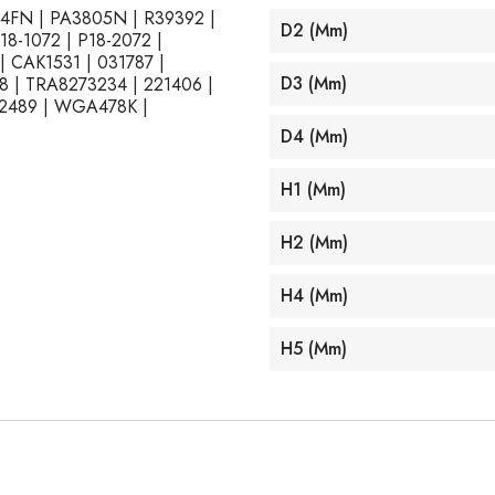
344FN | PA3805N | R39392 |
D2 (mm)
18-1072 | P18-2072 |
| CAK1531 | 031787 |
D3 (mm)
8 | TRA8273234 | 221406 |
 42489 | WGA478K |
D4 (mm)
H1 (mm)
H2 (mm)
H4 (mm)
H5 (mm)