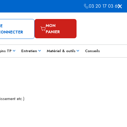
03 20 17 03 60
MON
SE
PANIER
CONNECTER
gins TP
Entretien
Matériel & outils
Conseils
issement etc.)