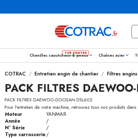
Chenilles caoutchouc & pneus
Chaînes acier
T
COTRAC
Entretien engin de chantier
Filtres engin
PACK FILTRES DAEWOO
PACK FILTRES DAEWOO-DOOSAN DSL602
Pour l'entretien de votre machine, retrouvez tous nos produits dans
Moteur
YANMAR
Année
/
N° Série
/
Type carrosserie
/