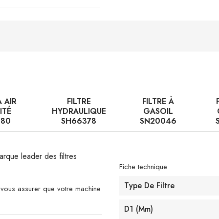
À AIR
FILTRE
FILTRE À
ITÉ
HYDRAULIQUE
GASOIL
080
SH66378
SN20046
arque leader des filtres
Fiche technique
Type De Filtre
e vous assurer que votre machine
D1 (mm)