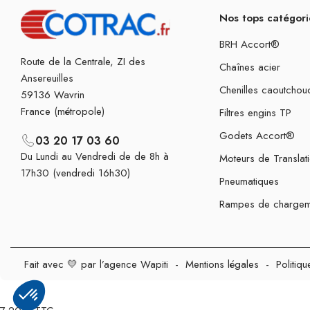
Nos tops catégori
BRH Accort®
Route de la Centrale, ZI des
Chaînes acier
Ansereuilles
Chenilles caoutchou
59136 Wavrin
France (métropole)
Filtres engins TP
Godets Accort®
03 20 17 03 60
Du Lundi au Vendredi de de 8h à
Moteurs de Translat
17h30 (vendredi 16h30)
Pneumatiques
Rampes de chargem
Fait avec 💛 par l’agence Wapiti
-
Mentions légales
-
Politiqu