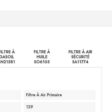
FILTRE À
FILTRE À
FILTRE À AIR
GASOIL
HUILE
SÉCURITÉ
SN21581
SO6105
SA11774
Filtre À Air Primaire
129