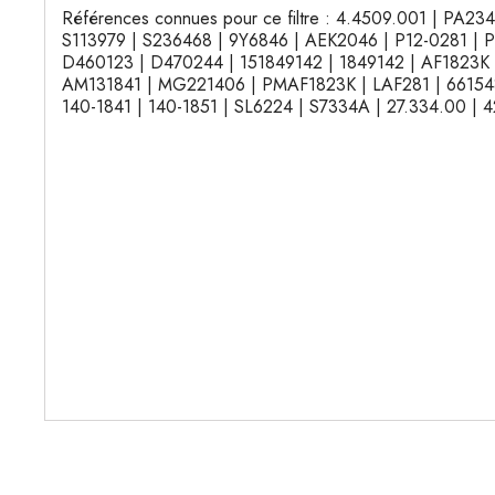
Références connues pour ce filtre : 4.4509.001 | PA2
S113979 | S236468 | 9Y6846 | AEK2046 | P12-0281 | P
D460123 | D470244 | 151849142 | 1849142 | AF1823K 
AM131841 | MG221406 | PMAF1823K | LAF281 | 66154
140-1841 | 140-1851 | SL6224 | S7334A | 27.334.00 |