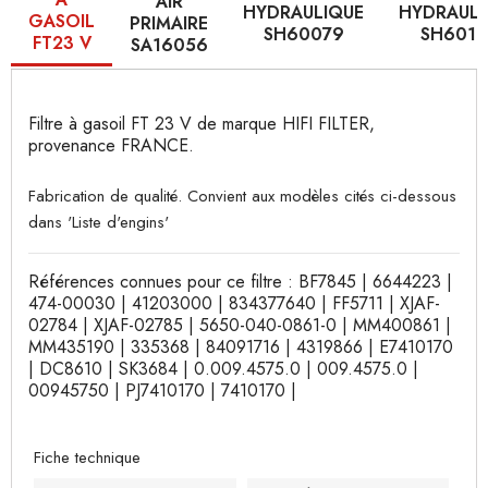
AIR
HYDRAULIQUE
HYDRAULI
GASOIL
PRIMAIRE
SH60079
SH6016
FT23 V
SA16056
Filtre à gasoil FT 23 V de marque HIFI FILTER,
provenance FRANCE.
Fabrication de qualité. Convient aux modèles cités ci-dessous
dans 'Liste d'engins'
Références connues pour ce filtre : BF7845 | 6644223 |
474-00030 | 41203000 | 834377640 | FF5711 | XJAF-
02784 | XJAF-02785 | 5650-040-0861-0 | MM400861 |
MM435190 | 335368 | 84091716 | 4319866 | E7410170
| DC8610 | SK3684 | 0.009.4575.0 | 009.4575.0 |
00945750 | PJ7410170 | 7410170 |
Fiche technique