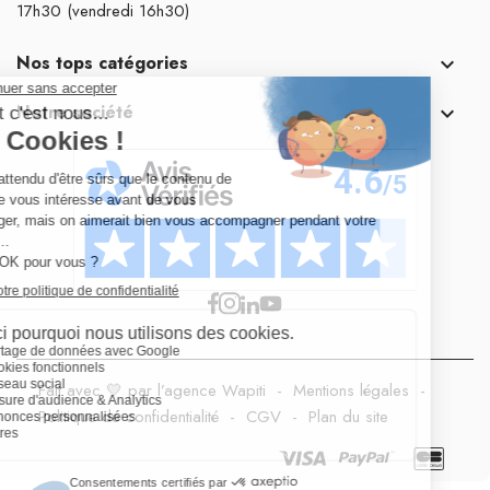
17h30 (vendredi 16h30)
Nos tops catégories

Notre société

Fait avec 💛 par l’agence Wapiti
-
Mentions légales
-
Politique de confidentialité
-
CGV
-
Plan du site