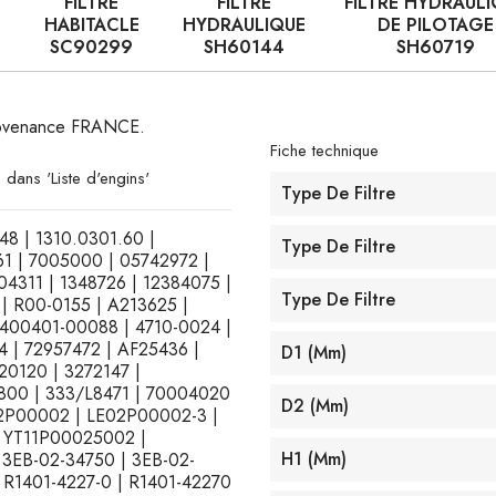
FILTRE
FILTRE
FILTRE HYDRAUL
HABITACLE
HYDRAULIQUE
DE PILOTAGE
SC90299
SH60144
SH60719
 provenance FRANCE.
Fiche technique
 dans 'Liste d'engins'
Type De Filtre
348 | 1310.0301.60 |
Type De Filtre
61 | 7005000 | 05742972 |
4311 | 1348726 | 12384075 |
Type De Filtre
 | R00-0155 | A213625 |
400401-00088 | 4710-0024 |
4 | 72957472 | AF25436 |
D1 (mm)
0120 | 3272147 |
800 | 333/L8471 | 70004020
D2 (mm)
02P00002 | LE02P00002-3 |
 YT11P00025002 |
H1 (mm)
3EB-02-34750 | 3EB-02-
| R1401-4227-0 | R1401-42270