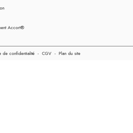
ion
ent Accort®
e de confidentialité
-
CGV
-
Plan du site