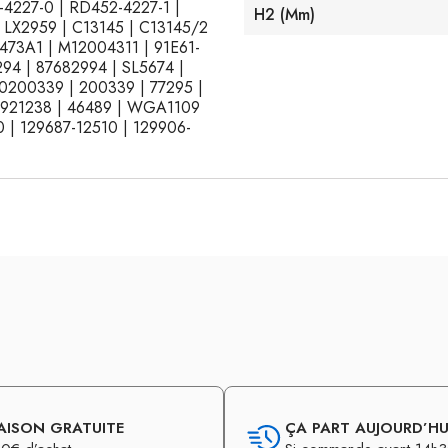
-4227-0 | RD452-4227-1 |
H2 (mm)
| LX2959 | C13145 | C13145/2
7473A1 | M12004311 | 91E61-
94 | 87682994 | SL5674 |
 0200339 | 200339 | 77295 |
3921238 | 46489 | WGA1109
 | 129687-12510 | 129906-
AISON GRATUITE
ÇA PART AUJOURD’HUI