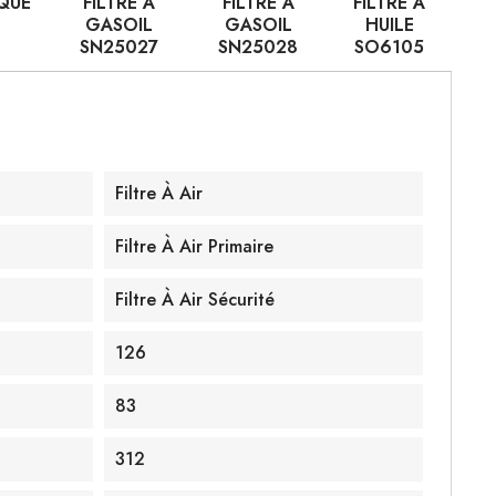
IQUE
FILTRE À
FILTRE À
FILTRE À
GASOIL
GASOIL
HUILE
SN25027
SN25028
SO6105
Filtre À Air
Filtre À Air Primaire
Filtre À Air Sécurité
126
83
312