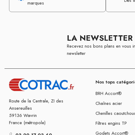
Dès 8
marques
LA NEWSLETTER
Recevez nos bons plans en vous in
newsletter
Nos tops catégori
BRH Accort®
Route de la Centrale, ZI des
Chaînes acier
Ansereuilles
Chenilles caoutchou
59136 Wavrin
France (métropole)
Filtres engins TP
Godets Accort®