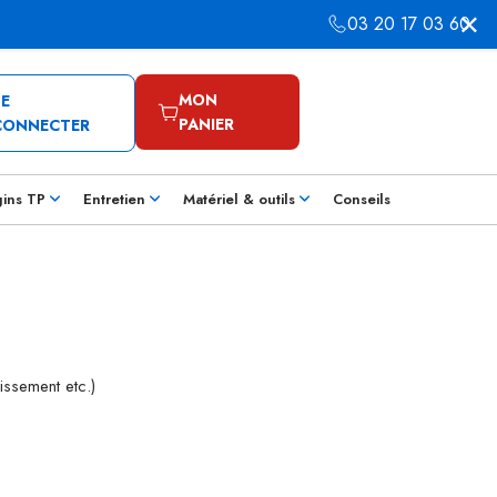
03 20 17 03 60
MON
SE
PANIER
CONNECTER
gins TP
Entretien
Matériel & outils
Conseils
issement etc.)