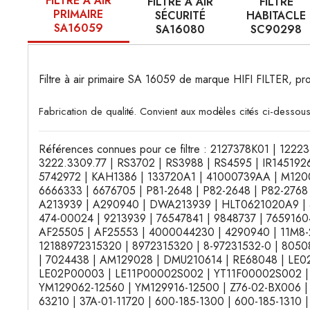
FILTRE À AIR
FILTRE À AIR
FILTRE
PRIMAIRE
SÉCURITÉ
HABITACLE
SA16059
SA16080
SC90298
Filtre à air primaire SA 16059 de marque HIFI FILTER,
Fabrication de qualité. Convient aux modèles cités ci-dessous
Références connues pour ce filtre : 2127378K01 | 1222
3222.3309.77 | RS3702 | RS3988 | RS4595 | IR145192
5742972 | KAH1386 | 133720A1 | 41000739AA | M1200
6666333 | 6676705 | P81-2648 | P82-2648 | P82-2768
A213939 | A290940 | DWA213939 | HLT0621020A9 | 
474-00024 | 9213939 | 76547841 | 9848737 | 7659160
AF25505 | AF25553 | 4000044230 | 4290940 | 11M8-2
12188972315320 | 8972315320 | 8-97231532-0 | 8050
| 7024438 | AM129028 | DMU210614 | RE68048 | LE
LE02P00003 | LE11P00002S002 | YT11F00002S002 |
YM129062-12560 | YM129916-12500 | Z76-02-BX006 | 
63210 | 37A-01-11720 | 600-185-1300 | 600-185-1310 