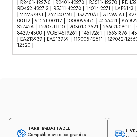
| R2401-4227-0 | R2401-42270 | R5511-42270 | RD452
RD452-4227-2 | R5511-42270 | 14014-2271 | LAF8143 
| 2127378K1 | 3621407M1 | 133720A1 | 317595A1 | 42
00112 | 91561-00112 | 1000099475 | 4555411 | 876822
S2742A | 12907-11110 | 20801-03521 | 256G1-08011 |
842974300 | VOE14519261 | 14519261 | 16631876 | 4
| EA213939 | EA213939 | 119005-12511 | 129062-12560
12520 |
TARIF IMBATTABLE
LIVR
Compatible avec les grandes