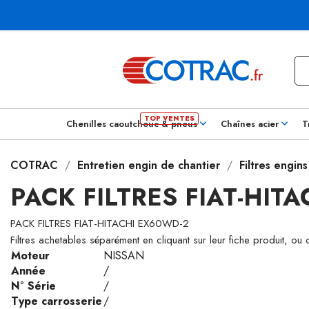
Chenilles caoutchouc & pneus
Chaînes acier
T
COTRAC
Entretien engin de chantier
Filtres engin
PACK FILTRES FIAT-HIT
PACK FILTRES FIAT-HITACHI EX60WD-2
Filtres achetables séparément en cliquant sur leur fiche produit, ou
Moteur
NISSAN
Année
/
N° Série
/
Type carrosserie
/