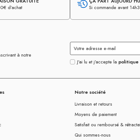
AISON GRATUITE
ÇA PART AUJOURD’HUI
0€ d’achat
Si commande avant 14h
scrivant à notre
J'ai lu et j'accepte la
politique
es
Notre société
Livraison et retours
Moyens de paiement
c
Satisfait ou remboursé & rétracta
Qui sommes-nous