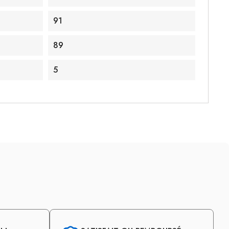
91
89
5