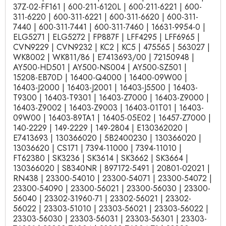
37Z-02-FF161 | 600-211-6120L | 600-211-6221 | 600-
311-6220 | 600-311-6221 | 600-311-6620 | 600-311-
7440 | 600-311-7441 | 600-311-7460 | 16631-9954-0 |
ELG5271 | ELG5272 | FP887F | LFF4295 | LFF6965 |
CVN9229 | CVN9232 | KC2 | KC5 | 475565 | 563027 |
WK8002 | WK811/86 | E7413693/00 | 72150948 |
AY500-HD501 | AY500-NS004 | AY500-SZ501 |
15208-EB70D | 16400-Q4000 | 16400-09W00 |
16403-J2000 | 16403-J2001 | 16403-J5500 | 16403-
T9300 | 16403-T9301 | 16403-Z7000 | 16403-Z9000 |
16403-Z9002 | 16403-Z9003 | 16403-01T01 | 16403-
09W00 | 16403-89TA1 | 16405-05E02 | 16457-Z7000 |
140-2229 | 149-2229 | 149-2804 | E130362020 |
E7413693 | 130366020 | 5B2400230 | 130366020 |
13036620 | CS171 | 7394-11000 | 7394-11010 |
FT62380 | SK3236 | SK3614 | SK3662 | SK3664 |
130366020 | S8340NR | 897172-5491 | 20801-02021 |
RN438 | 23300-54010 | 23300-54071 | 23300-54072 |
23300-54090 | 23300-56021 | 23300-56030 | 23300-
56040 | 23302-31960-71 | 23302-56021 | 23302-
56022 | 23303-51010 | 23303-56021 | 23303-56022 |
23303-56030 | 23303-56031 | 23303-56301 | 23303-