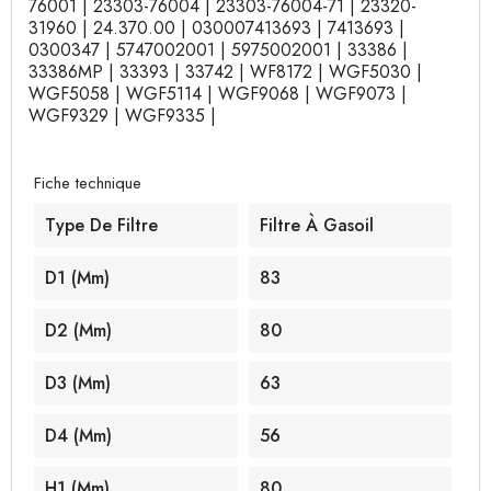
76001 | 23303-76004 | 23303-76004-71 | 23320-
31960 | 24.370.00 | 030007413693 | 7413693 |
0300347 | 5747002001 | 5975002001 | 33386 |
33386MP | 33393 | 33742 | WF8172 | WGF5030 |
WGF5058 | WGF5114 | WGF9068 | WGF9073 |
WGF9329 | WGF9335 |
Fiche technique
Type De Filtre
Filtre À Gasoil
D1 (mm)
83
D2 (mm)
80
D3 (mm)
63
D4 (mm)
56
H1 (mm)
80