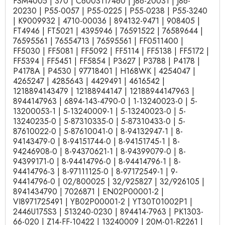
FSM4005 | 370 | C6003117460 | J86-20031 | J86-
20230 | P55-0057 | P55-0225 | P55-0238 | P55-3240
| K9009932 | 4710-00036 | 894132-9471 | 908405 |
FT4946 | FT5021 | 4395946 | 76591522 | 76589644 |
76595561 | 76554713 | 76595561 | FF0511400 |
FF5030 | FF5081 | FF5092 | FF5114 | FF5138 | FF5172 |
FF5394 | FF5451 | FF5854 | P3627 | P3788 | P4178 |
P4178A | P4530 | 97718401 | H168WK | 4254047 |
4265247 | 4285643 | 4429491 | 4616542 |
1218894143479 | 12188944147 | 12188944147963 |
8944147963 | 6894-143-4790-0 | 1-13240023-0 | 5-
13200053-1 | 5-13240009-1 | 5-13240023-0 | 5-
13240235-0 | 5-87310335-0 | 5-87310433-0 | 5-
87610022-0 | 5-87610041-0 | 8-94132947-1 | 8-
94143479-0 | 8-94151744-0 | 8-94151745-1 | 8-
94246908-0 | 8-94370621-1 | 8-94399079-0 | 8-
94399171-0 | 8-94414796-0 | 8-94414796-1 | 8-
94414796-3 | 8-97111125-0 | 8-97172549-1 | 9-
94414796-0 | 02/800025 | 32/925827 | 32/926105 |
8941434790 | 7026871 | EN02P00001-2 |
VI8971725491 | YB02P00001-2 | YT30T01002P1 |
2446U175S3 | 513240-0230 | 894414-7963 | PK1303-
66-020 | Z14-FF-10422 | 13240009 | 20M-01-R2261 |