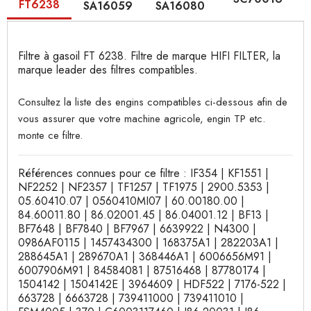
FT6238
SA16059
SA16080
Filtre à gasoil FT 6238. Filtre de marque HIFI FILTER, la
marque leader des filtres compatibles.
Consultez la liste des engins compatibles ci-dessous afin de
vous assurer que votre machine agricole, engin TP etc.
monte ce filtre.
Références connues pour ce filtre : IF354 | KF1551 |
NF2252 | NF2357 | TF1257 | TF1975 | 2900.5353 |
05.60410.07 | 0560410MI07 | 60.00180.00 |
84.60011.80 | 86.02001.45 | 86.04001.12 | BF13 |
BF7648 | BF7840 | BF7967 | 6639922 | N4300 |
0986AF0115 | 1457434300 | 168375A1 | 282203A1 |
288645A1 | 289670A1 | 368446A1 | 6006656M91 |
6007906M91 | 84584081 | 87516468 | 87780174 |
1504142 | 1504142E | 3964609 | HDF522 | 7176-522 |
663728 | 6663728 | 739411000 | 739411010 |