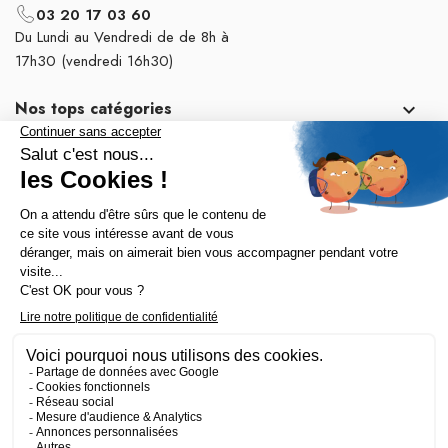
03 20 17 03 60
Du Lundi au Vendredi de de 8h à
17h30 (vendredi 16h30)
Nos tops catégories

Notre société

Fait avec 💛 par l’agence Wapiti
-
Mentions légales
-
Politique de confidentialité
-
CGV
-
Plan du site