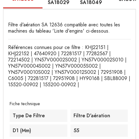
SA18029
SA18049
Filtre d'aération SA 12636 compatible avec toutes les
machines du tableau 'Liste d'engins' ci-dessous.
Références connues pour ce filtre : KHJ22151 |
KHJ22152 | 47640920 | 72281517 | 77282567 |
72214502 | YN57V00002S002 | YN57V00002S010 |
YN57V00004S002 | YN57V00005S002 |
YN57V00010S002 | YN57V00012S002 | 72951908 |
C6005 | 72281517 | 72951908 | HY90168 | SBL88009 |
15520-00902 | 155200-00902 |
Fiche technique
Type De Filtre
Filtre D'aération
D1 (mm)
55