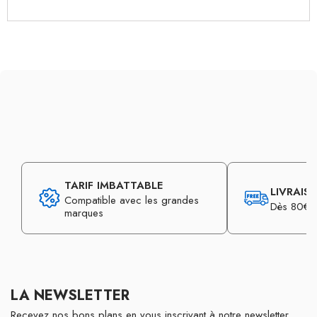
TARIF IMBATTABLE
LIVRAIS
Compatible avec les grandes
Dès 80€ d
marques
LA NEWSLETTER
Recevez nos bons plans en vous inscrivant à notre newsletter