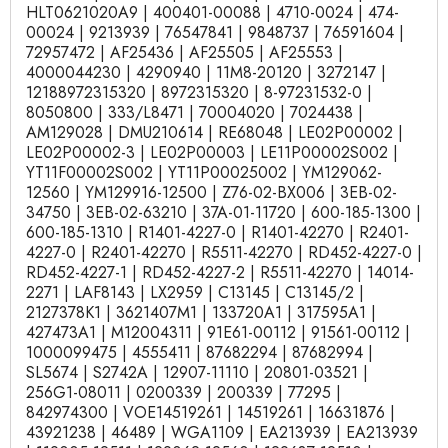
HLT0621020A9 | 400401-00088 | 4710-0024 | 474-
00024 | 9213939 | 76547841 | 9848737 | 76591604 |
72957472 | AF25436 | AF25505 | AF25553 |
4000044230 | 4290940 | 11M8-20120 | 3272147 |
12188972315320 | 8972315320 | 8-97231532-0 |
8050800 | 333/L8471 | 70004020 | 7024438 |
AM129028 | DMU210614 | RE68048 | LE02P00002 |
LE02P00002-3 | LE02P00003 | LE11P00002S002 |
YT11F00002S002 | YT11P00025002 | YM129062-
12560 | YM129916-12500 | Z76-02-BX006 | 3EB-02-
34750 | 3EB-02-63210 | 37A-01-11720 | 600-185-1300 |
600-185-1310 | R1401-4227-0 | R1401-42270 | R2401-
4227-0 | R2401-42270 | R5511-42270 | RD452-4227-0 |
RD452-4227-1 | RD452-4227-2 | R5511-42270 | 14014-
2271 | LAF8143 | LX2959 | C13145 | C13145/2 |
2127378K1 | 3621407M1 | 133720A1 | 317595A1 |
427473A1 | M12004311 | 91E61-00112 | 91561-00112 |
1000099475 | 4555411 | 87682294 | 87682994 |
SL5674 | S2742A | 12907-11110 | 20801-03521 |
256G1-08011 | 0200339 | 200339 | 77295 |
842974300 | VOE14519261 | 14519261 | 16631876 |
43921238 | 46489 | WGA1109 | EA213939 | EA213939