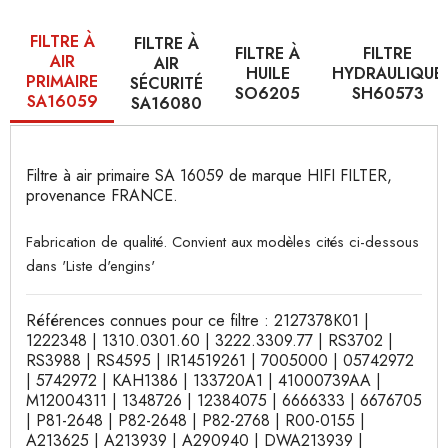
FILTRE À
FILTRE À
FILTRE À
FILTRE
AIR
AIR
HUILE
HYDRAULIQUE
PRIMAIRE
SÉCURITÉ
SO6205
SH60573
SA16059
SA16080
Filtre à air primaire SA 16059 de marque HIFI FILTER,
provenance FRANCE.
Fabrication de qualité. Convient aux modèles cités ci-dessous
dans 'Liste d'engins'
Références connues pour ce filtre : 2127378K01 |
1222348 | 1310.0301.60 | 3222.3309.77 | RS3702 |
RS3988 | RS4595 | IR14519261 | 7005000 | 05742972
| 5742972 | KAH1386 | 133720A1 | 41000739AA |
M12004311 | 1348726 | 12384075 | 6666333 | 6676705
| P81-2648 | P82-2648 | P82-2768 | R00-0155 |
A213625 | A213939 | A290940 | DWA213939 |