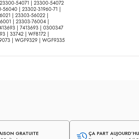
 23300-54071 | 23300-54072
-56040 | 23302-31960-71 |
6021 | 23303-56022 |
6001 | 23303-76004 |
413693 | 7413693 | 0300347
93 | 33742 | WF8172 |
9073 | WGF9329 | WGF9335
AISON GRATUITE
ÇA PART AUJOURD’HUI