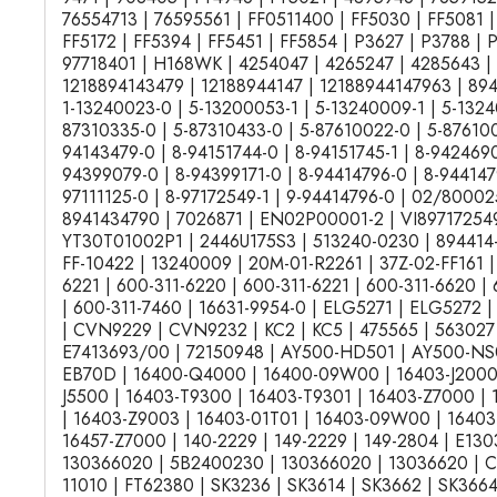
76554713 | 76595561 | FF0511400 | FF5030 | FF5081 | 
FF5172 | FF5394 | FF5451 | FF5854 | P3627 | P3788 | 
97718401 | H168WK | 4254047 | 4265247 | 4285643 | 
1218894143479 | 12188944147 | 12188944147963 | 894
1-13240023-0 | 5-13200053-1 | 5-13240009-1 | 5-1324
87310335-0 | 5-87310433-0 | 5-87610022-0 | 5-876100
94143479-0 | 8-94151744-0 | 8-94151745-1 | 8-9424690
94399079-0 | 8-94399171-0 | 8-94414796-0 | 8-9441479
97111125-0 | 8-97172549-1 | 9-94414796-0 | 02/80002
8941434790 | 7026871 | EN02P00001-2 | VI89717254
YT30T01002P1 | 2446U175S3 | 513240-0230 | 894414-
FF-10422 | 13240009 | 20M-01-R2261 | 37Z-02-FF161 |
6221 | 600-311-6220 | 600-311-6221 | 600-311-6620 |
| 600-311-7460 | 16631-9954-0 | ELG5271 | ELG5272 |
| CVN9229 | CVN9232 | KC2 | KC5 | 475565 | 563027
E7413693/00 | 72150948 | AY500-HD501 | AY500-NS0
EB70D | 16400-Q4000 | 16400-09W00 | 16403-J2000 
J5500 | 16403-T9300 | 16403-T9301 | 16403-Z7000 |
| 16403-Z9003 | 16403-01T01 | 16403-09W00 | 16403
16457-Z7000 | 140-2229 | 149-2229 | 149-2804 | E13
130366020 | 5B2400230 | 130366020 | 13036620 | CS
11010 | FT62380 | SK3236 | SK3614 | SK3662 | SK366