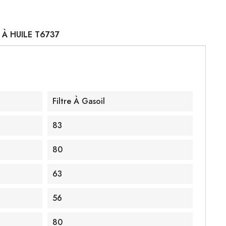
E À HUILE T6737
Filtre À Gasoil
83
80
63
56
80