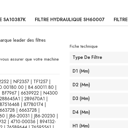
RE SA10387K
FILTRE HYDRAULIQUE SH60007
FILTR
marque leader des filtres
Fiche technique
Type De Filtre
e vous assurer que votre machine
D1 (mm)
F2252 | NF2357 | TF1257 |
D2 (mm)
0.00180.00 | 84.60011.80 |
 | BF7967 | 6639922 | N4300
D3 (mm)
 288645A1 | 289670A1 |
87516468 | 87780174 |
 663728 | 6663728 |
D4 (mm)
0 | J86-20031 | J86-20230 |
32 | 4710-00036 | 894132-
H1 (mm)
2 | 76589644 | 76595561 |