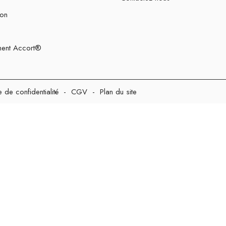
ion
ent Accort®
e de confidentialité
-
CGV
-
Plan du site