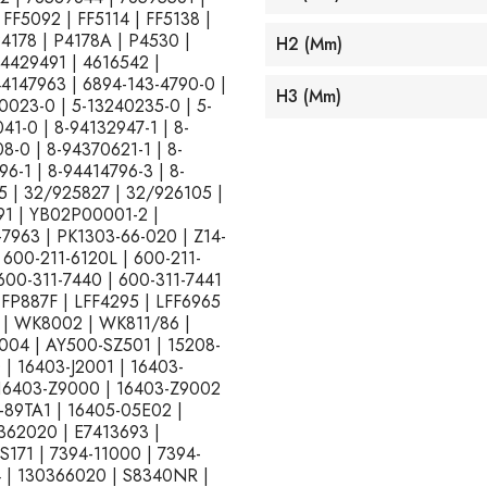
FF5092 | FF5114 | FF5138 |
P4178 | P4178A | P4530 |
H2 (mm)
4429491 | 4616542 |
4147963 | 6894-143-4790-0 |
H3 (mm)
0023-0 | 5-13240235-0 | 5-
41-0 | 8-94132947-1 | 8-
8-0 | 8-94370621-1 | 8-
6-1 | 8-94414796-3 | 8-
5 | 32/925827 | 32/926105 |
91 | YB02P00001-2 |
7963 | PK1303-66-020 | Z14-
 600-211-6120L | 600-211-
 600-311-7440 | 600-311-7441
 FP887F | LFF4295 | LFF6965
 | WK8002 | WK811/86 |
04 | AY500-SZ501 | 15208-
| 16403-J2001 | 16403-
 16403-Z9000 | 16403-Z9002
-89TA1 | 16405-05E02 |
0362020 | E7413693 |
171 | 7394-11000 | 7394-
4 | 130366020 | S8340NR |