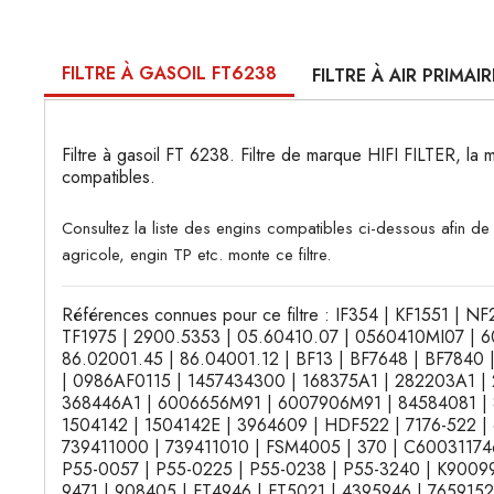
FILTRE À GASOIL FT6238
FILTRE À AIR PRIMAI
Filtre à gasoil FT 6238. Filtre de marque HIFI FILTER, la 
compatibles.
Consultez la liste des engins compatibles ci-dessous afin d
agricole, engin TP etc. monte ce filtre.
Références connues pour ce filtre : IF354 | KF1551 | N
TF1975 | 2900.5353 | 05.60410.07 | 0560410MI07 | 6
86.02001.45 | 86.04001.12 | BF13 | BF7648 | BF7840
| 0986AF0115 | 1457434300 | 168375A1 | 282203A1 |
368446A1 | 6006656M91 | 6007906M91 | 84584081 | 
1504142 | 1504142E | 3964609 | HDF522 | 7176-522 |
739411000 | 739411010 | FSM4005 | 370 | C600311746
P55-0057 | P55-0225 | P55-0238 | P55-3240 | K90099
9471 | 908405 | FT4946 | FT5021 | 4395946 | 7659152