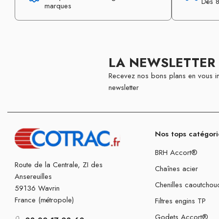
Dès 8
marques
LA NEWSLETTER
Recevez nos bons plans en vous in
newsletter
Nos tops catégori
BRH Accort®
Route de la Centrale, ZI des
Chaînes acier
Ansereuilles
Chenilles caoutchou
59136 Wavrin
France (métropole)
Filtres engins TP
Godets Accort®