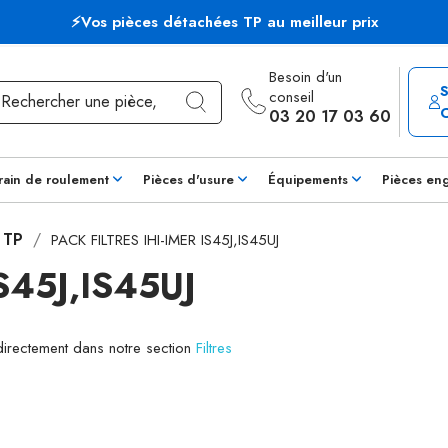
⚡Vos pièces détachées TP au meilleur prix
Besoin d'un
conseil
03 20 17 03 60
rain de roulement
Pièces d'usure
Équipements
Pièces en
s TP
PACK FILTRES IHI-IMER IS45J,IS45UJ
S45J,IS45UJ
 directement dans notre section
Filtres