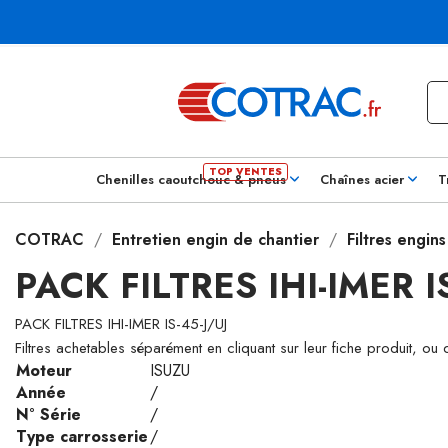
Chenilles caoutchouc & pneus
Chaînes acier
T
COTRAC
Entretien engin de chantier
Filtres engin
PACK FILTRES IHI-IMER I
PACK FILTRES IHI-IMER IS-45-J/UJ
Filtres achetables séparément en cliquant sur leur fiche produit, ou
Moteur
ISUZU
Année
/
N° Série
/
Type carrosserie
/