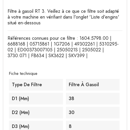
Filtre à gasoil RT 3. Veillez à ce que ce filtre soit adapté
à votre machine en vérifiant dans l'onglet 'Liste d'engins'
situé en-dessous
Références connues pour ce filtre : 1604.5798.00 |
6688168 | 05715861 | 1G7206 | 49302261 | 5310295-
02 | ED00373007105 | 2505021S | 2505022 |
3730.071 | FB634 | SK3622 | SKV399 |
Fiche technique
Type De Filtre
Filtre À Gasoil
D1 (mm)
38
D2 (mm)
30
D3 (mm)
8