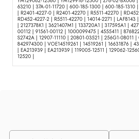
YM129062-12560 | YM129916-12500 | Z76-02-BX006 | 
63210 | 37A-01-11720 | 600-185-1300 | 600-185-1310 
| R2401-4227-0 | R2401-42270 | R5511-42270 | RD452
RD452-4227-2 | R5511-42270 | 14014-2271 | LAF8143 
| 2127378K1 | 3621407M1 | 133720A1 | 317595A1 | 42
00112 | 91561-00112 | 1000099475 | 4555411 | 876822
S2742A | 12907-11110 | 20801-03521 | 256G1-08011 |
842974300 | VOE14519261 | 14519261 | 16631876 | 4
| EA213939 | EA213939 | 119005-12511 | 129062-12560
12520 |