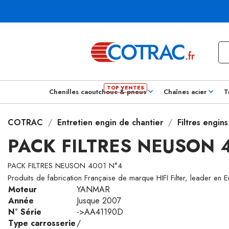
Chenilles caoutchouc & pneus
Chaînes acier
T
COTRAC
Entretien engin de chantier
Filtres engin
PACK FILTRES NEUSON 4
PACK FILTRES NEUSON 4001 N°4
Produits de fabrication Française de marque HIFI Filter, leader en 
Moteur
YANMAR
Année
Jusque 2007
N° Série
->AA41190D
Type carrosserie
/