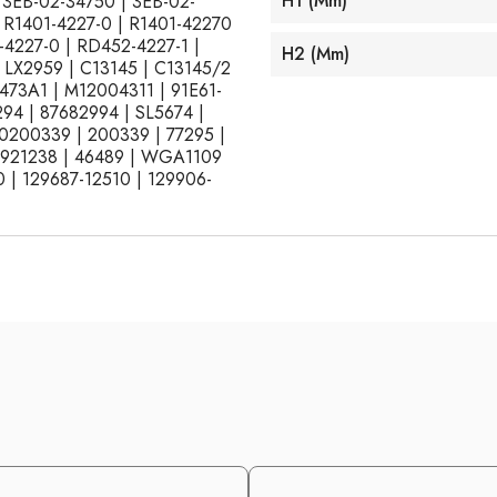
H1 (mm)
3EB-02-34750 | 3EB-02-
| R1401-4227-0 | R1401-42270
-4227-0 | RD452-4227-1 |
H2 (mm)
| LX2959 | C13145 | C13145/2
7473A1 | M12004311 | 91E61-
94 | 87682994 | SL5674 |
 0200339 | 200339 | 77295 |
3921238 | 46489 | WGA1109
 | 129687-12510 | 129906-