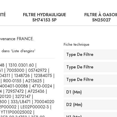
ITÉ
FILTRE HYDRAULIQUE
FILTRE À GASOI
SH74153 SP
SN25027
 provenance FRANCE.
Fiche technique
 dans 'Liste d'engins'
Type De Filtre
348 | 1310.0301.60 |
Type De Filtre
61 | 7005000 | 05742972 |
4311 | 1348726 | 12384075 |
Type De Filtre
 | R00-0155 | A213625 |
400401-00088 | 4710-0024 |
4 | 72957472 | AF25436 |
D1 (mm)
0120 | 3272147 |
800 | 333/L8471 | 70004020
D2 (mm)
02P00002 | LE02P00002-3 |
 YT11P00025002 |