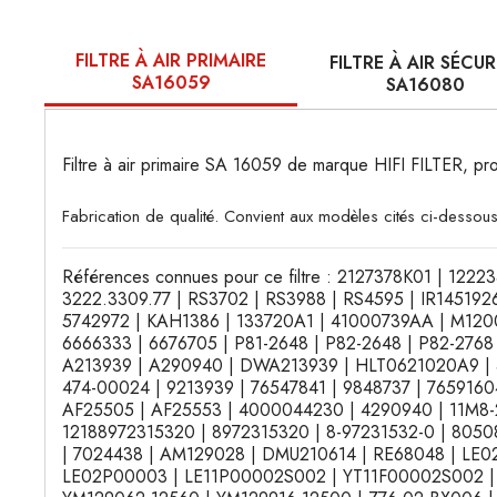
FILTRE À AIR PRIMAIRE
FILTRE À AIR SÉCUR
SA16059
SA16080
Filtre à air primaire SA 16059 de marque HIFI FILTER,
Fabrication de qualité. Convient aux modèles cités ci-dessous
Références connues pour ce filtre : 2127378K01 | 1222
3222.3309.77 | RS3702 | RS3988 | RS4595 | IR145192
5742972 | KAH1386 | 133720A1 | 41000739AA | M1200
6666333 | 6676705 | P81-2648 | P82-2648 | P82-2768
A213939 | A290940 | DWA213939 | HLT0621020A9 | 
474-00024 | 9213939 | 76547841 | 9848737 | 7659160
AF25505 | AF25553 | 4000044230 | 4290940 | 11M8-2
12188972315320 | 8972315320 | 8-97231532-0 | 8050
| 7024438 | AM129028 | DMU210614 | RE68048 | LE
LE02P00003 | LE11P00002S002 | YT11F00002S002 |