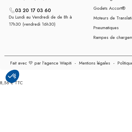
Godets Accort®
03 20 17 03 60
Du Lundi au Vendredi de de 8h à
Moteurs de Translat
17h30 (vendredi 16h30)
Pneumatiques
Rampes de chargem
Fait avec 💛 par l’agence Wapiti
-
Mentions légales
-
Politiqu
8,56 € TTC