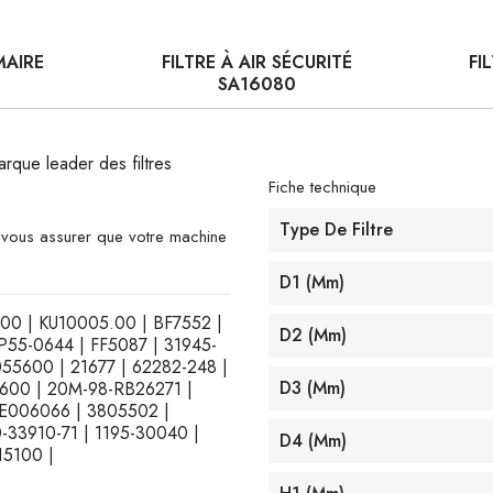
MAIRE
FILTRE À AIR SÉCURITÉ
FI
SA16080
arque leader des filtres
Fiche technique
Type De Filtre
e vous assurer que votre machine
D1 (mm)
3.00 | KU10005.00 | BF7552 |
D2 (mm)
P55-0644 | FF5087 | 31945-
55600 | 21677 | 62282-248 |
D3 (mm)
600 | 20M-98-RB26271 |
E006066 | 3805502 |
-33910-71 | 1195-30040 |
D4 (mm)
15100 |