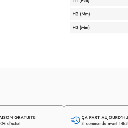
H1 (mm)
H2 (mm)
H3 (mm)
AISON GRATUITE
ÇA PART AUJOURD’HUI
0€ d’achat
Si commande avant 14h