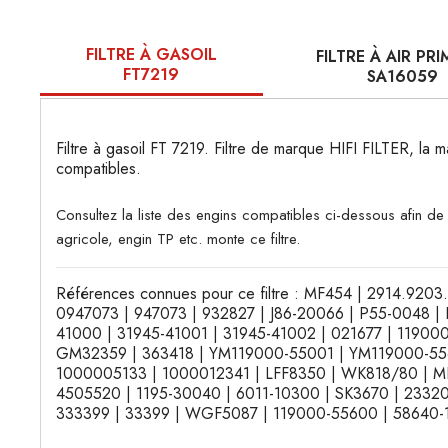
FILTRE À GASOIL
FILTRE À AIR PRI
FT7219
SA16059
Filtre à gasoil FT 7219. Filtre de marque HIFI FILTER, la m
compatibles.
Consultez la liste des engins compatibles ci-dessous afin d
agricole, engin TP etc. monte ce filtre.
Références connues pour ce filtre : MF454 | 2914.920
0947073 | 947073 | 932827 | J86-20066 | P55-0048 | 
41000 | 31945-41001 | 31945-41002 | 021677 | 119000
GM32359 | 363418 | YM119000-55001 | YM119000-55
1000005133 | 1000012341 | LFF8350 | WK818/80 | M
4505520 | 1195-30040 | 6011-10300 | SK3670 | 23320
333399 | 33399 | WGF5087 | 119000-55600 | 58640-