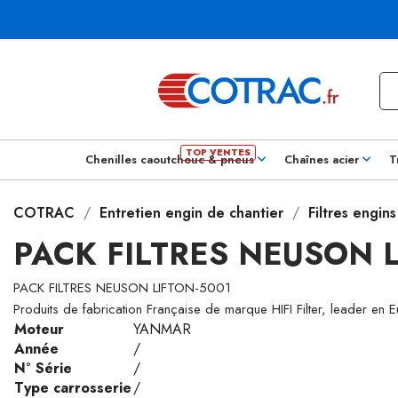
Chenilles caoutchouc & pneus
Chaînes acier
T
COTRAC
Entretien engin de chantier
Filtres engin
PACK FILTRES NEUSON L
PACK FILTRES NEUSON LIFTON-5001
Produits de fabrication Française de marque HIFI Filter, leader en 
Moteur
YANMAR
Année
/
N° Série
/
Type carrosserie
/