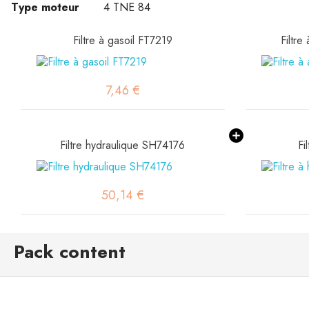
Type moteur
4 TNE 84
Filtre à gasoil FT7219
Filtre
7,46 €
Filtre hydraulique SH74176
Fi
50,14 €
Pack content