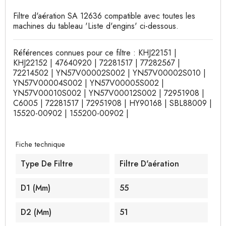
Filtre d'aération SA 12636 compatible avec toutes les
machines du tableau 'Liste d'engins' ci-dessous.
Références connues pour ce filtre : KHJ22151 |
KHJ22152 | 47640920 | 72281517 | 77282567 |
72214502 | YN57V00002S002 | YN57V00002S010 |
YN57V00004S002 | YN57V00005S002 |
YN57V00010S002 | YN57V00012S002 | 72951908 |
C6005 | 72281517 | 72951908 | HY90168 | SBL88009 |
15520-00902 | 155200-00902 |
Fiche technique
Type De Filtre
Filtre D'aération
D1 (mm)
55
D2 (mm)
51