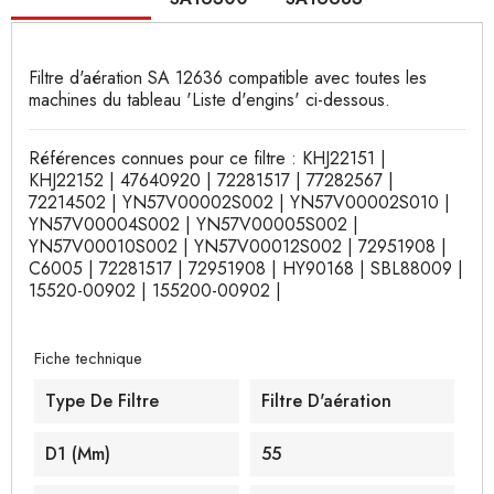
Filtre d'aération SA 12636 compatible avec toutes les
machines du tableau 'Liste d'engins' ci-dessous.
Références connues pour ce filtre : KHJ22151 |
KHJ22152 | 47640920 | 72281517 | 77282567 |
72214502 | YN57V00002S002 | YN57V00002S010 |
YN57V00004S002 | YN57V00005S002 |
YN57V00010S002 | YN57V00012S002 | 72951908 |
C6005 | 72281517 | 72951908 | HY90168 | SBL88009 |
15520-00902 | 155200-00902 |
Fiche technique
Type De Filtre
Filtre D'aération
D1 (mm)
55