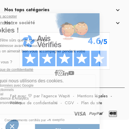
Nos tops catégories

Notre société

Fait avec 💛 par l’agence Wapiti
-
Mentions légales
-
Politique de confidentialité
-
CGV
-
Plan du site