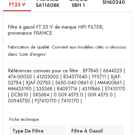
SH60240
FT23 V
SA11608K
SBH 1
Filtre à gasoil FT 23 V de marque HIFI FILTER,
provenance FRANCE.
Fabrication de qualité. Convient aux modèles cités ci-dessous
dans 'Liste d'engins'
Références connues pour ce filtre : BF7845 | 6644223 |
474-00030 | 41203000 | 834377640 | FF5711 | XJAF-
02784 | XJAF-02785 | 5650-040-0861-0 | MM400861 |
MM435190 | 335368 | 84091716 | 4319866 | E7410170
| DC8610 | SK3684 | 0.009.4575.0 | 009.4575.0 |
00945750 | PJ7410170 | 7410170 |
Fiche technique
Type De Filtre
Filtre À Gasoil