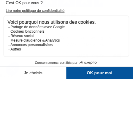
Fait avec 💛 par l’agence Wapiti
-
Mentions légales
-
Politique de confidentialité
-
CGV
-
Plan du site
8,56 € TTC