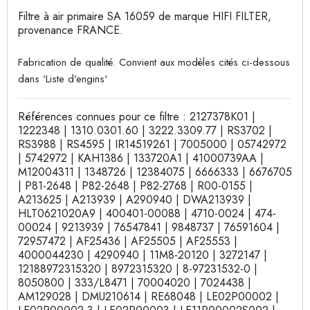
Filtre à air primaire SA 16059 de marque HIFI FILTER,
provenance FRANCE.
Fabrication de qualité. Convient aux modèles cités ci-dessous
dans 'Liste d'engins'
Références connues pour ce filtre : 2127378K01 |
1222348 | 1310.0301.60 | 3222.3309.77 | RS3702 |
RS3988 | RS4595 | IR14519261 | 7005000 | 05742972
| 5742972 | KAH1386 | 133720A1 | 41000739AA |
M12004311 | 1348726 | 12384075 | 6666333 | 6676705
| P81-2648 | P82-2648 | P82-2768 | R00-0155 |
A213625 | A213939 | A290940 | DWA213939 |
HLT0621020A9 | 400401-00088 | 4710-0024 | 474-
00024 | 9213939 | 76547841 | 9848737 | 76591604 |
72957472 | AF25436 | AF25505 | AF25553 |
4000044230 | 4290940 | 11M8-20120 | 3272147 |
12188972315320 | 8972315320 | 8-97231532-0 |
8050800 | 333/L8471 | 70004020 | 7024438 |
AM129028 | DMU210614 | RE68048 | LE02P00002 |