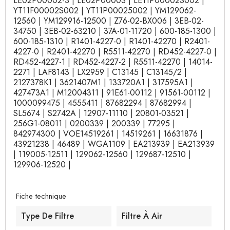
LE02P00002-3 | LE02P00003 | LE11P00002S002 |
YT11F00002S002 | YT11P00025002 | YM129062-
12560 | YM129916-12500 | Z76-02-BX006 | 3EB-02-
34750 | 3EB-02-63210 | 37A-01-11720 | 600-185-1300 |
600-185-1310 | R1401-4227-0 | R1401-42270 | R2401-
4227-0 | R2401-42270 | R5511-42270 | RD452-4227-0 |
RD452-4227-1 | RD452-4227-2 | R5511-42270 | 14014-
2271 | LAF8143 | LX2959 | C13145 | C13145/2 |
2127378K1 | 3621407M1 | 133720A1 | 317595A1 |
427473A1 | M12004311 | 91E61-00112 | 91561-00112 |
1000099475 | 4555411 | 87682294 | 87682994 |
SL5674 | S2742A | 12907-11110 | 20801-03521 |
256G1-08011 | 0200339 | 200339 | 77295 |
842974300 | VOE14519261 | 14519261 | 16631876 |
43921238 | 46489 | WGA1109 | EA213939 | EA213939
| 119005-12511 | 129062-12560 | 129687-12510 |
129906-12520 |
Fiche technique
Type De Filtre
Filtre À Air