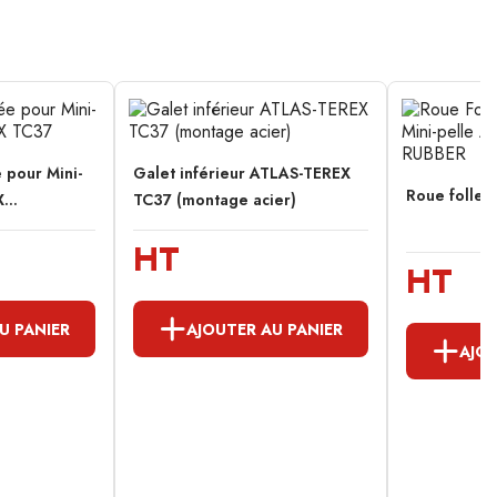
e pour Mini-
Galet inférieur ATLAS-TEREX
Roue folle
...
TC37 (montage acier)
HT
HT
U PANIER
AJOUTER AU PANIER
AJOU