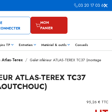
03 20 17 03 60
MON
SE
PANIER
CONNECTER
gins TP
Entretien
Matériel & outils
Conseils
s Atlas-Terex
Galet inférieur ATLAS-TEREX TC37 (montage
EUR ATLAS-TEREX TC37
AOUTCHOUC)
95,26 € TTC