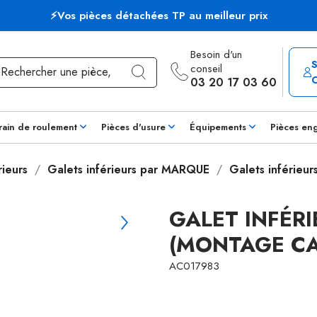
⚡Vos pièces détachées TP au meilleur prix
Besoin d'un
conseil
03 20 17 03 60
rain de roulement
Pièces d'usure
Équipements
Pièces en
rieurs
Galets inférieurs par MARQUE
Galets inférieur
GALET INFÉRI
(MONTAGE C
AC017983