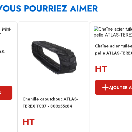
VOUS POURRIEZ AIMER
Chaîne acier tuilé
AS-
pelle ATLAS-TEREX
HT
AJOUTER A
S
Chenille caoutchouc ATLAS-
TEREX TC37 - 300x55x84
HT