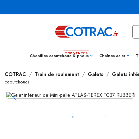
Chenilles caoutchouc & pneus
Chaînes acier
T
COTRAC
Train de roulement
Galets
Galets infé
caoutchouc)