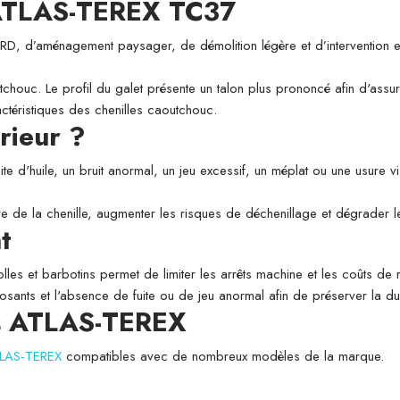
e ATLAS-TEREX TC37
 VRD, d’aménagement paysager, de démolition légère et d’intervention en
chouc. Le profil du galet présente un talon plus prononcé afin d'assure
ctéristiques des chenilles caoutchouc.
rieur ?
uite d'huile, un bruit anormal, un jeu excessif, un méplat ou une usure 
usure de la chenille, augmenter les risques de déchenillage et dégrade
t
folles et barbotins permet de limiter les arrêts machine et les coûts de
posants et l'absence de fuite ou de jeu anormal afin de préserver la du
rs ATLAS-TEREX
ATLAS-TEREX
compatibles avec de nombreux modèles de la marque.