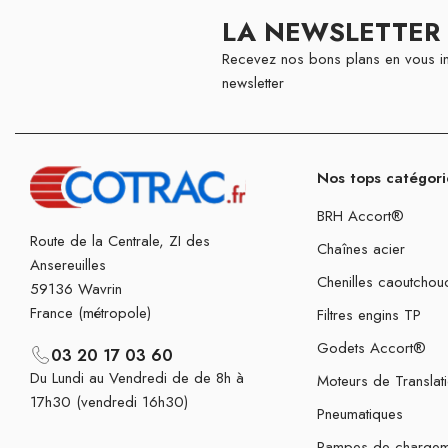
LA NEWSLETTER
Recevez nos bons plans en vous in
newsletter
Nos tops catégori
BRH Accort®
Route de la Centrale, ZI des
Chaînes acier
Ansereuilles
Chenilles caoutchou
59136 Wavrin
France (métropole)
Filtres engins TP
Godets Accort®
03 20 17 03 60
Du Lundi au Vendredi de de 8h à
Moteurs de Translat
17h30 (vendredi 16h30)
Pneumatiques
Rampes de chargem