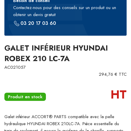
Besoin de conseil
Contactez-nous pour des conseils sur un produit ou un
obtenir un devis gratuit
03 20 17 03 60
GALET INFÉRIEUR HYUNDAI
ROBEX 210 LC-7A
AC021057
294,76 € TTC
HT
Produit en stock
Galet inférieur ACCORT® PARTS compatible avec la pelle
hydraulique HYUNDAI ROBEX 210LC-7A. Pièce essentielle du
train de roulement, il assure le guidage de la chenille, supporte