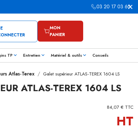
03 20 17 03 60
MON
SE
PANIER
CONNECTER
gins TP
Entretien
Matériel & outils
Conseils
urs Atlas-Terex
Galet supérieur ATLAS-TEREX 1604 LS
EUR ATLAS-TEREX 1604 LS
84,07 € TTC
HT