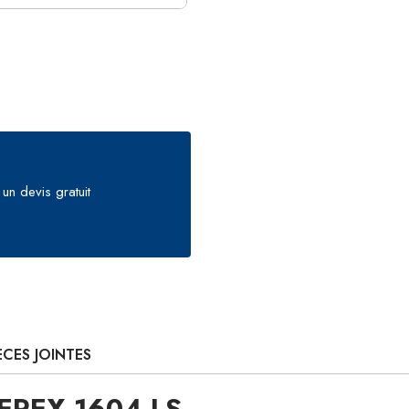
un devis gratuit
ÈCES JOINTES
TEREX 1604 LS