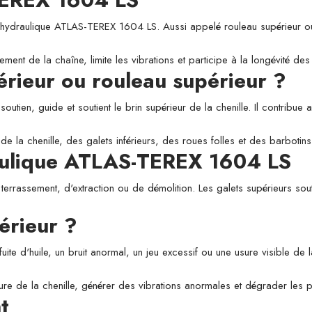
raulique ATLAS-TEREX 1604 LS. Aussi appelé rouleau supérieur ou gale
ement de la chaîne, limite les vibrations et participe à la longévité d
périeur ou rouleau supérieur ?
utien, guide et soutient le brin supérieur de la chenille. Il contribue a
de la chenille, des galets inférieurs, des roues folles et des barbotins
raulique ATLAS-TEREX 1604 LS
 terrassement, d'extraction ou de démolition. Les galets supérieurs sou
érieur ?
fuite d'huile, un bruit anormal, un jeu excessif ou une usure visible de
usure de la chenille, générer des vibrations anormales et dégrader les
t