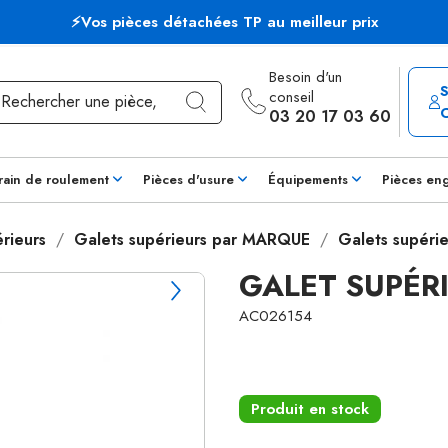
⚡Vos pièces détachées TP au meilleur prix
Besoin d'un
conseil
03 20 17 03 60
rain de roulement
Pièces d'usure
Équipements
Pièces en
rieurs
Galets supérieurs par MARQUE
Galets supérie
GALET SUPÉRI
AC026154
Produit en stock