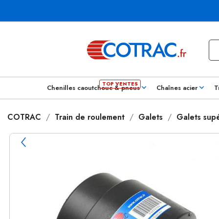
Chenilles caoutchouc & pneus
Chaînes acier
T
COTRAC
Train de roulement
Galets
Galets supé