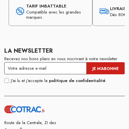
TARIF IMBATTABLE
LIVRAIS
Compatible avec les grandes
Dès 80€ d
marques
LA NEWSLETTER
Recevez nos bons plans en vous inscrivant à notre newsletter
J'ai lu et j'accepte la
politique de confidentialité
.
Route de la Centrale, ZI des