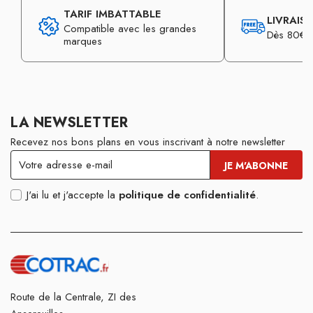
TARIF IMBATTABLE
LIVRAIS
Compatible avec les grandes
Dès 80€ d
marques
LA NEWSLETTER
Recevez nos bons plans en vous inscrivant à notre newsletter
J'ai lu et j'accepte la
politique de confidentialité
.
Route de la Centrale, ZI des