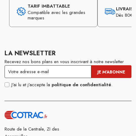
TARIF IMBATTABLE
LIVRAIS
Compatible avec les grandes
Dès 80€ d
marques
LA NEWSLETTER
Recevez nos bons plans en vous inscrivant à notre newsletter
J'ai lu et j'accepte la
politique de confidentialité
.
Route de la Centrale, ZI des