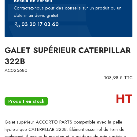
Besoin de conseil
Contactez-nous pour des conseils sur un produit ou un
obtenir un devis gratuit
03 20 17 03 60
GALET SUPÉRIEUR CATERPILLAR
322B
AC025680
108,98 € TTC
HT
Produit en stock
Galet supérieur ACCORT® PARTS compatible avec la pelle
hydraulique CATERPILLAR 322B. Élément essentiel du train de
roulement, il assure le maintien et le guidage du brin supérieur