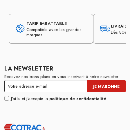
TARIF IMBATTABLE
LIVRAIS
Compatible avec les grandes
Dès 80€ d
marques
LA NEWSLETTER
Recevez nos bons plans en vous inscrivant à notre newsletter
J'ai lu et j'accepte la
politique de confidentialité
.