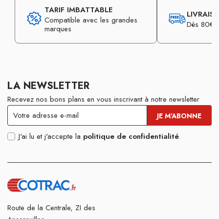
TARIF IMBATTABLE
LIVRAIS
Compatible avec les grandes
Dès 80€ d
marques
LA NEWSLETTER
Recevez nos bons plans en vous inscrivant à notre newsletter
J'ai lu et j'accepte la
politique de confidentialité
.
Route de la Centrale, ZI des