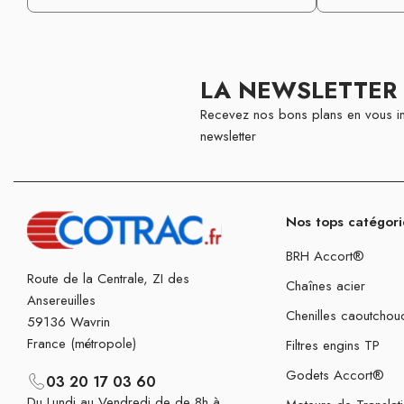
LA NEWSLETTER
Recevez nos bons plans en vous in
newsletter
Nos tops catégori
BRH Accort®
Route de la Centrale, ZI des
Chaînes acier
Ansereuilles
Chenilles caoutchou
59136 Wavrin
France (métropole)
Filtres engins TP
Godets Accort®
03 20 17 03 60
Du Lundi au Vendredi de de 8h à