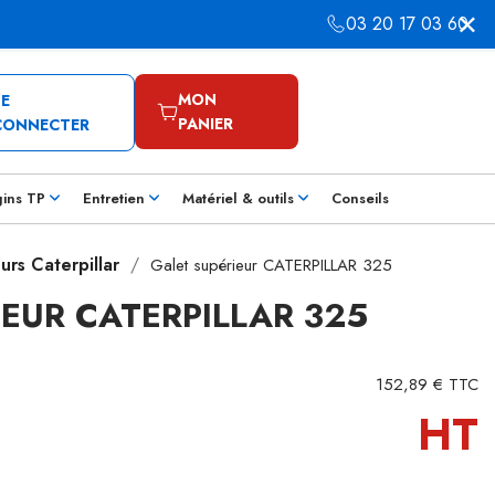
03 20 17 03 60
MON
SE
PANIER
CONNECTER
gins TP
Entretien
Matériel & outils
Conseils
urs Caterpillar
Galet supérieur CATERPILLAR 325
IEUR CATERPILLAR 325
152,89 € TTC
HT