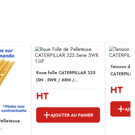
Tension de 
Roue folle CATERPILLAR 325
CATERPILLA
(SN : 5WK / 6RM /...
HT
HT
AJOU
AJOUTER AU PANIER
Pelleteuse
..