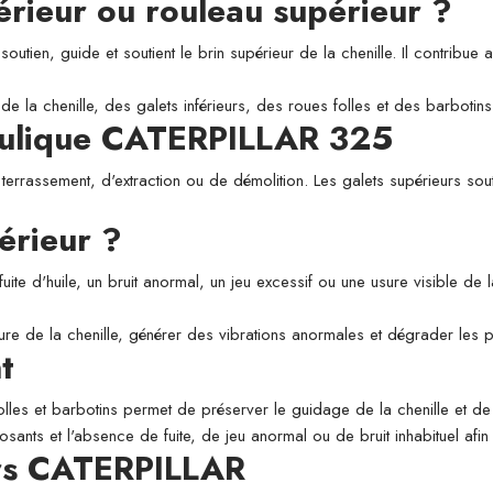
périeur ou rouleau supérieur ?
utien, guide et soutient le brin supérieur de la chenille. Il contribue a
de la chenille, des galets inférieurs, des roues folles et des barbotins
raulique CATERPILLAR 325
 terrassement, d'extraction ou de démolition. Les galets supérieurs sou
érieur ?
fuite d'huile, un bruit anormal, un jeu excessif ou une usure visible de
usure de la chenille, générer des vibrations anormales et dégrader les
t
folles et barbotins permet de préserver le guidage de la chenille et de l
osants et l'absence de fuite, de jeu anormal ou de bruit inhabituel afi
urs CATERPILLAR