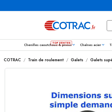
Chenilles caoutchouc & pneus
Chaînes acier
T
COTRAC
Train de roulement
Galets
Galets supé