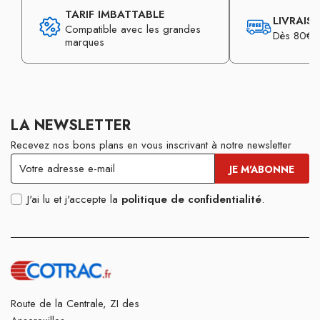
TARIF IMBATTABLE
LIVRAIS
Compatible avec les grandes
Dès 80€ d
marques
LA NEWSLETTER
Recevez nos bons plans en vous inscrivant à notre newsletter
J'ai lu et j'accepte la
politique de confidentialité
.
Route de la Centrale, ZI des