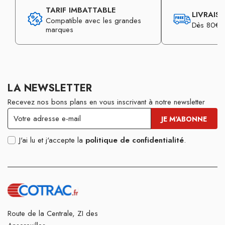
TARIF IMBATTABLE
LIVRAIS
Compatible avec les grandes
Dès 80€ d
marques
LA NEWSLETTER
Recevez nos bons plans en vous inscrivant à notre newsletter
J'ai lu et j'accepte la
politique de confidentialité
.
Route de la Centrale, ZI des