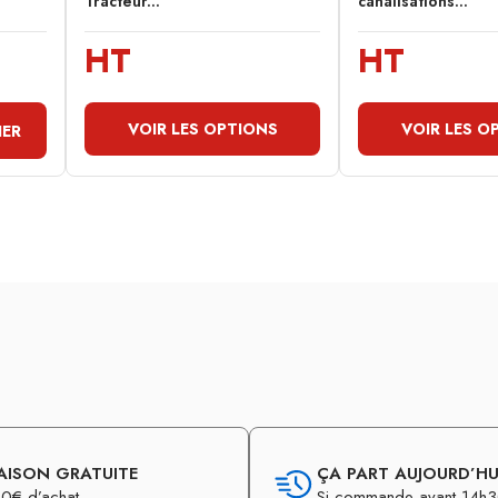
Tracteur...
canalisations...
HT
HT
VOIR LES OPTIONS
VOIR LES O
IER
AISON GRATUITE
ÇA PART AUJOURD’HUI
0€ d’achat
Si commande avant 14h