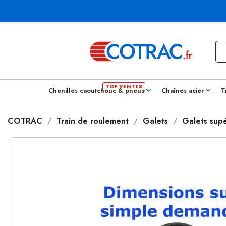
Chenilles caoutchouc & pneus
Chaînes acier
T
COTRAC
Train de roulement
Galets
Galets supé