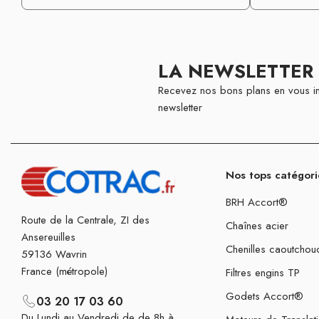
LA NEWSLETTER
Recevez nos bons plans en vous in
newsletter
Nos tops catégori
BRH Accort®
Route de la Centrale, ZI des
Chaînes acier
Ansereuilles
Chenilles caoutchou
59136 Wavrin
France (métropole)
Filtres engins TP
Godets Accort®
03 20 17 03 60
Du Lundi au Vendredi de de 8h à