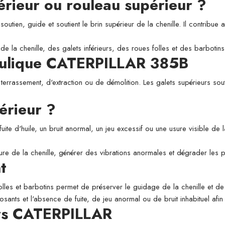
périeur ou rouleau supérieur ?
utien, guide et soutient le brin supérieur de la chenille. Il contribue a
de la chenille, des galets inférieurs, des roues folles et des barbotins
raulique CATERPILLAR 385B
 terrassement, d'extraction ou de démolition. Les galets supérieurs sou
érieur ?
fuite d'huile, un bruit anormal, un jeu excessif ou une usure visible de
usure de la chenille, générer des vibrations anormales et dégrader les
t
folles et barbotins permet de préserver le guidage de la chenille et de l
osants et l'absence de fuite, de jeu anormal ou de bruit inhabituel afi
urs CATERPILLAR