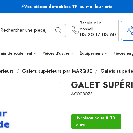
⚡Vos pièces détachées TP au meilleur prix
Besoin d'un
conseil
03 20 17 03 60
rain de roulement
Pièces d'usure
Équipements
Pièces en
rieurs
Galets supérieurs par MARQUE
Galets supérie
GALET SUPÉR
AC028078
Livraison sous 8-10
jours