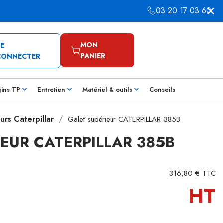
03 20 17 03 60
MON
SE
PANIER
CONNECTER
gins TP
Entretien
Matériel & outils
Conseils
urs Caterpillar
Galet supérieur CATERPILLAR 385B
IEUR CATERPILLAR 385B
316,80 € TTC
HT