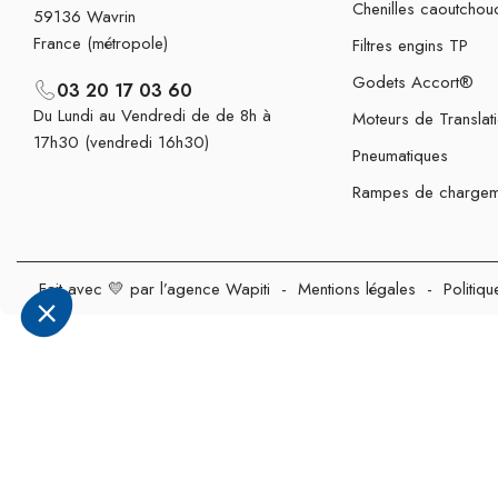
Chenilles caoutchou
59136 Wavrin
France (métropole)
Filtres engins TP
Godets Accort®
03 20 17 03 60
Du Lundi au Vendredi de de 8h à
Moteurs de Translat
17h30 (vendredi 16h30)
Pneumatiques
Rampes de chargem
Fait avec 💛 par l’agence Wapiti
-
Mentions légales
-
Politiqu