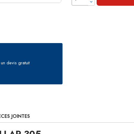
un devis gratuit
ÈCES JOINTES
ILLAR 305