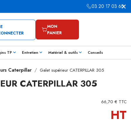
03 20 17 03 60
MON
SE
PANIER
CONNECTER
gins TP
Entretien
Matériel & outils
Conseils
urs Caterpillar
Galet supérieur CATERPILLAR 305
IEUR CATERPILLAR 305
66,70 € TTC
HT