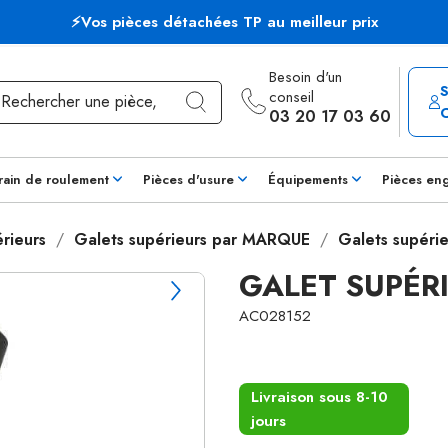
⚡Vos pièces détachées TP au meilleur prix
Besoin d'un
conseil
03 20 17 03 60
rain de roulement
Pièces d'usure
Équipements
Pièces en
rieurs
Galets supérieurs par MARQUE
Galets supérie
GALET SUPÉR
AC028152
Livraison sous 8-10
jours