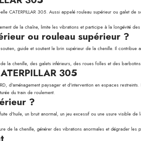
 CATERPILLAR 305. Aussi appelé rouleau supérieur ou galet de soutien,
ement de la chaîne, limite les vibrations et participe à la longévité d
périeur ou rouleau supérieur ?
utien, guide et soutient le brin supérieur de la chenille. Il contribue a
de la chenille, des galets inférieurs, des roues folles et des barbotins
e CATERPILLAR 305
 VRD, d'aménagement paysager et d'intervention en espaces restreints. L
aturée du train de roulement.
érieur ?
fuite d'huile, un bruit anormal, un jeu excessif ou une usure visible de
usure de la chenille, générer des vibrations anormales et dégrader les
t