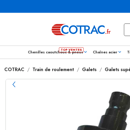
Chenilles caoutchouc & pneus
Chaînes acier
T
COTRAC
Train de roulement
Galets
Galets supé