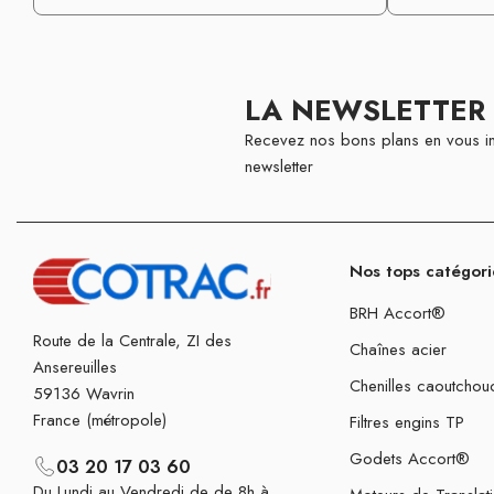
LA NEWSLETTER
Recevez nos bons plans en vous in
newsletter
Nos tops catégori
BRH Accort®
Route de la Centrale, ZI des
Chaînes acier
Ansereuilles
Chenilles caoutchou
59136 Wavrin
France (métropole)
Filtres engins TP
Godets Accort®
03 20 17 03 60
Du Lundi au Vendredi de de 8h à