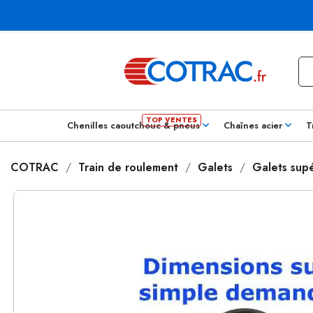
Chenilles caoutchouc & pneus
Chaînes acier
T
COTRAC
Train de roulement
Galets
Galets supé