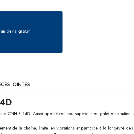
un devis gratuit
ÈCES JOINTES
14D
NH FL14D. Aussi appelé rouleau supérieur ou galet de soutien, il guid
ement de la chaîne, limite les vibrations et participe à la longévité d