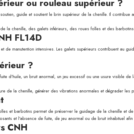
périeur ou rouleau supérieur ?
utien, guide et soutient le brin supérieur de la chenille. Il contribue a
de la chenille, des galets inférieurs, des roues folles et des barbotins
 CNH FL14D
t de manutention intensives. Les galets supérieurs contribuent au guid
érieur ?
fuite d'huile, un bruit anormal, un jeu excessif ou une usure visible de
usure de la chenille, générer des vibrations anormales et dégrader les
t
folles et barbotins permet de préserver le guidage de la chenille et de l
osants et l'absence de fuite, de jeu anormal ou de bruit inhabituel afi
urs CNH