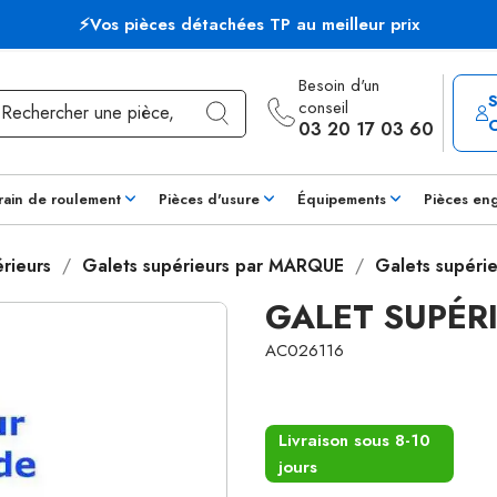
⚡Vos pièces détachées TP au meilleur prix
Besoin d'un
conseil
03 20 17 03 60
rain de roulement
Pièces d'usure
Équipements
Pièces en
rieurs
Galets supérieurs par MARQUE
Galets supéri
GALET SUPÉR
AC026116
Livraison sous 8-10
jours