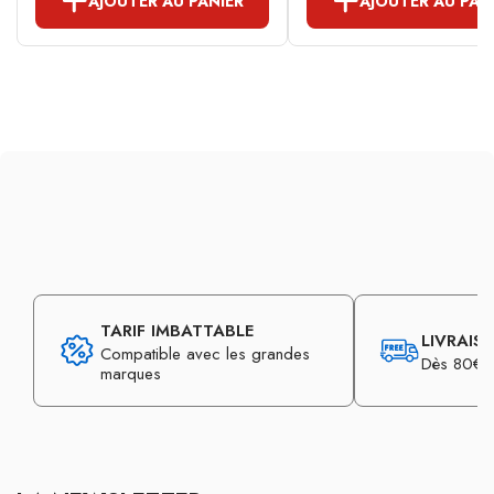
AJOUTER AU PANIER
AJOUTER AU PAN
TARIF IMBATTABLE
LIVRAIS
Compatible avec les grandes
Dès 80€ d
marques