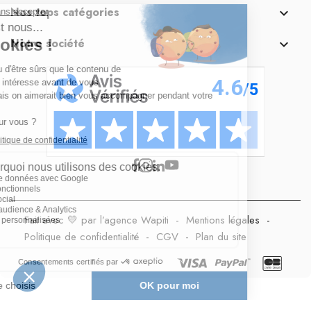
Nos tops catégories

Notre société

Fait avec 💛 par l’agence Wapiti
-
Mentions légales
-
Politique de confidentialité
-
CGV
-
Plan du site