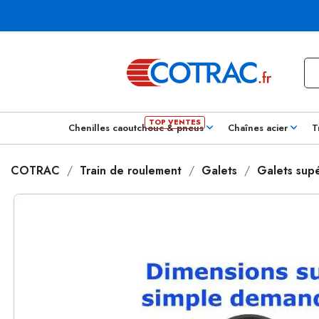
Chenilles caoutchouc & pneus
Chaînes acier
T
COTRAC
Train de roulement
Galets
Galets supé