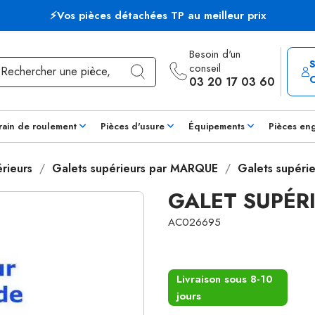
⚡Vos pièces détachées TP au meilleur prix
Besoin d'un
conseil
03 20 17 03 60
rain de roulement
Pièces d'usure
Équipements
Pièces en
rieurs
Galets supérieurs par MARQUE
Galets supéri
GALET SUPÉR
AC026695
Livraison sous 8-10
jours