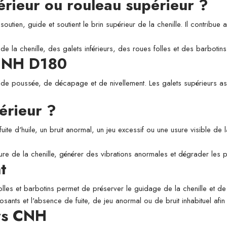
périeur ou rouleau supérieur ?
utien, guide et soutient le brin supérieur de la chenille. Il contribue a
de la chenille, des galets inférieurs, des roues folles et des barbotins
 CNH D180
 de poussée, de décapage et de nivellement. Les galets supérieurs assu
érieur ?
fuite d'huile, un bruit anormal, un jeu excessif ou une usure visible de
usure de la chenille, générer des vibrations anormales et dégrader les
t
folles et barbotins permet de préserver le guidage de la chenille et de l
osants et l'absence de fuite, de jeu anormal ou de bruit inhabituel afi
urs CNH