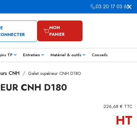
03 20 17 03 60
MON
SE
PANIER
CONNECTER
gins TP
Entretien
Matériel & outils
Conseils
eurs CNH
Galet supérieur CNH D180
IEUR CNH D180
226,68 € TTC
HT