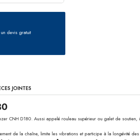
un devis gratuit
ÈCES JOINTES
80
CNH D180. Aussi appelé rouleau supérieur ou galet de soutien, il guid
ement de la chaîne, limite les vibrations et participe à la longévité d