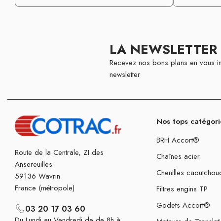
LA NEWSLETTER
Recevez nos bons plans en vous in
newsletter
Nos tops catégori
BRH Accort®
Route de la Centrale, ZI des
Chaînes acier
Ansereuilles
Chenilles caoutchou
59136 Wavrin
France (métropole)
Filtres engins TP
Godets Accort®
03 20 17 03 60
Du Lundi au Vendredi de de 8h à