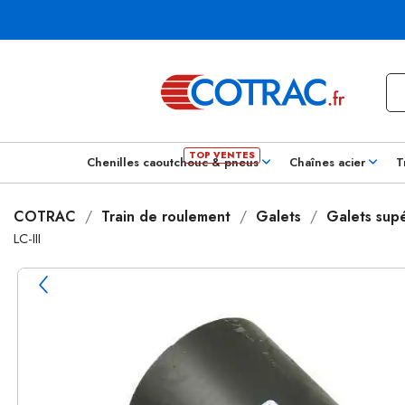
Chenilles caoutchouc & pneus
Chaînes acier
T
COTRAC
Train de roulement
Galets
Galets supé
LC-III