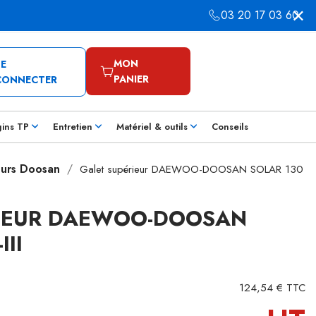
03 20 17 03 60
MON
SE
PANIER
CONNECTER
gins TP
Entretien
Matériel & outils
Conseils
eurs Doosan
Galet supérieur DAEWOO-DOOSAN SOLAR 130
RIEUR DAEWOO-DOOSAN
III
124,54 € TTC