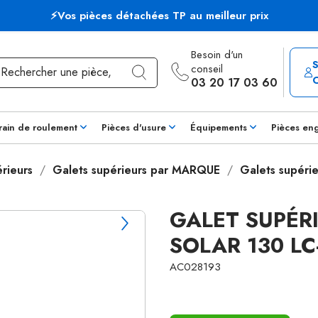
⚡Vos pièces détachées TP au meilleur prix
Besoin d'un
conseil
03 20 17 03 60
rain de roulement
Pièces d'usure
Équipements
Pièces en
rieurs
Galets supérieurs par MARQUE
Galets supéri
GALET SUPÉ
SOLAR 130 LC-
AC028193