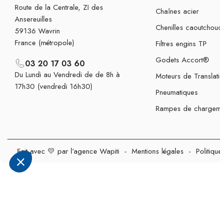
Route de la Centrale, ZI des
Chaînes acier
Ansereuilles
Chenilles caoutchou
59136 Wavrin
France (métropole)
Filtres engins TP
Godets Accort®
03 20 17 03 60
Du Lundi au Vendredi de de 8h à
Moteurs de Translat
17h30 (vendredi 16h30)
Pneumatiques
Rampes de chargem
Fait avec 💛 par l’agence Wapiti
-
Mentions légales
-
Politiqu