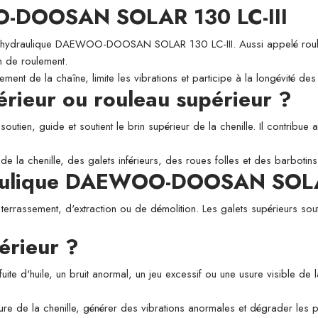
O-DOOSAN SOLAR 130 LC-III
ydraulique DAEWOO-DOOSAN SOLAR 130 LC-III. Aussi appelé rouleau su
in de roulement.
ement de la chaîne, limite les vibrations et participe à la longévité d
périeur ou rouleau supérieur ?
utien, guide et soutient le brin supérieur de la chenille. Il contribue a
de la chenille, des galets inférieurs, des roues folles et des barbotins
draulique DAEWOO-DOOSAN SOLA
 terrassement, d'extraction ou de démolition. Les galets supérieurs sou
érieur ?
fuite d'huile, un bruit anormal, un jeu excessif ou une usure visible de
usure de la chenille, générer des vibrations anormales et dégrader les