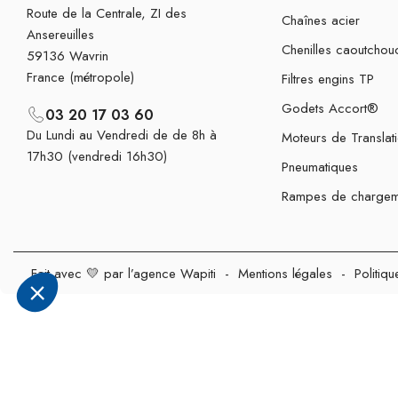
Route de la Centrale, ZI des
Chaînes acier
Ansereuilles
Chenilles caoutchou
59136 Wavrin
France (métropole)
Filtres engins TP
Godets Accort®
03 20 17 03 60
Du Lundi au Vendredi de de 8h à
Moteurs de Translat
17h30 (vendredi 16h30)
Pneumatiques
Rampes de chargem
Fait avec 💛 par l’agence Wapiti
-
Mentions légales
-
Politiqu