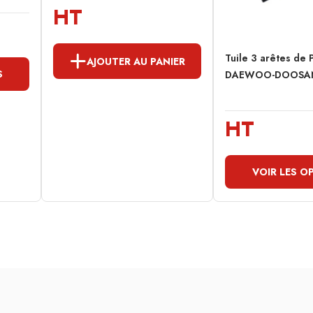
HT
Tuile 3 arêtes de 
AJOUTER AU PANIER
S
DAEWOO-DOOSAN
HT
VOIR LES O