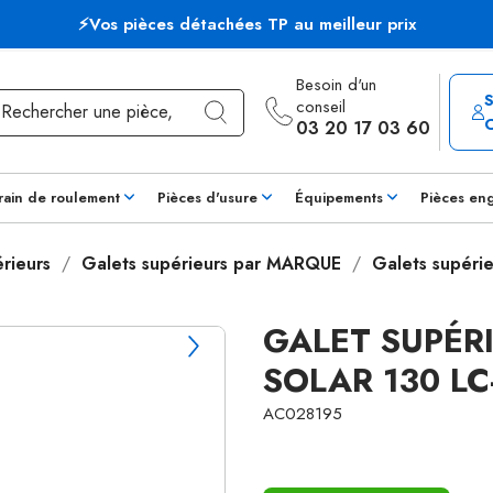
⚡Vos pièces détachées TP au meilleur prix
Besoin d'un
conseil
03 20 17 03 60
rain de roulement
Pièces d'usure
Équipements
Pièces en
rieurs
Galets supérieurs par MARQUE
Galets supéri
GALET SUPÉ
SOLAR 130 L
AC028195