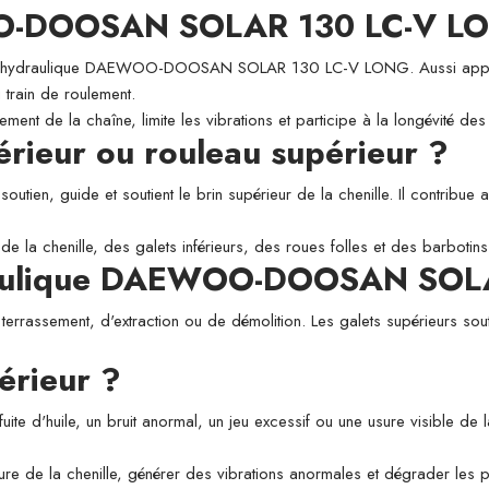
OO-DOOSAN SOLAR 130 LC-V L
hydraulique DAEWOO-DOOSAN SOLAR 130 LC-V LONG. Aussi appelé roul
 train de roulement.
ement de la chaîne, limite les vibrations et participe à la longévité d
périeur ou rouleau supérieur ?
utien, guide et soutient le brin supérieur de la chenille. Il contribue a
de la chenille, des galets inférieurs, des roues folles et des barbotins
ydraulique DAEWOO-DOOSAN SO
 terrassement, d'extraction ou de démolition. Les galets supérieurs sou
érieur ?
fuite d'huile, un bruit anormal, un jeu excessif ou une usure visible de
usure de la chenille, générer des vibrations anormales et dégrader les