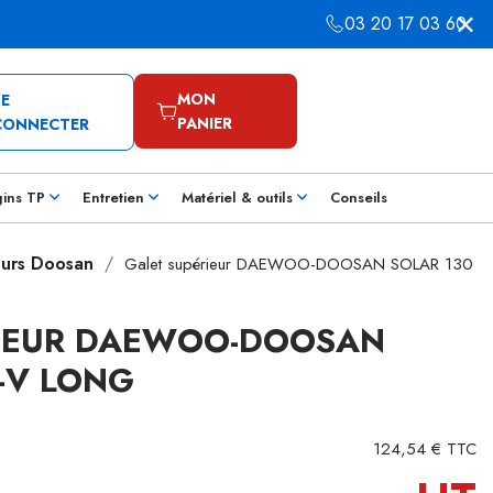
03 20 17 03 60
MON
SE
PANIER
CONNECTER
gins TP
Entretien
Matériel & outils
Conseils
eurs Doosan
Galet supérieur DAEWOO-DOOSAN SOLAR 130
RIEUR DAEWOO-DOOSAN
C-V LONG
124,54 € TTC