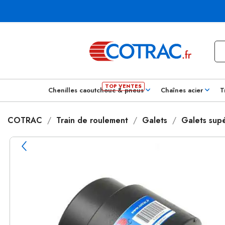
Chenilles caoutchouc & pneus
Chaînes acier
T
COTRAC
Train de roulement
Galets
Galets supé