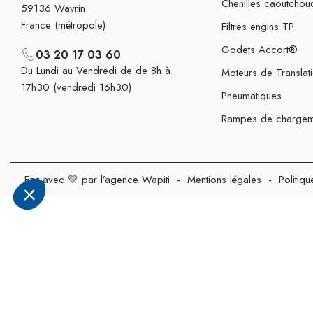
Chenilles caoutchou
59136 Wavrin
France (métropole)
Filtres engins TP
Godets Accort®
03 20 17 03 60
Du Lundi au Vendredi de de 8h à
Moteurs de Translat
17h30 (vendredi 16h30)
Pneumatiques
Rampes de chargem
Fait avec 💛 par l’agence Wapiti
-
Mentions légales
-
Politiqu