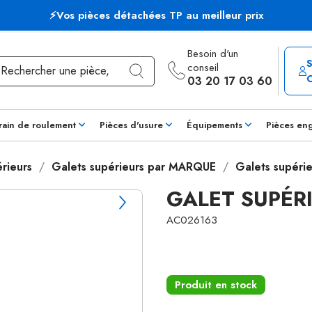
⚡Vos pièces détachées TP au meilleur prix
Besoin d'un
conseil
03 20 17 03 60
rain de roulement
Pièces d'usure
Équipements
Pièces en
rieurs
Galets supérieurs par MARQUE
Galets supérie
GALET SUPÉRI
AC026163
Produit en stock