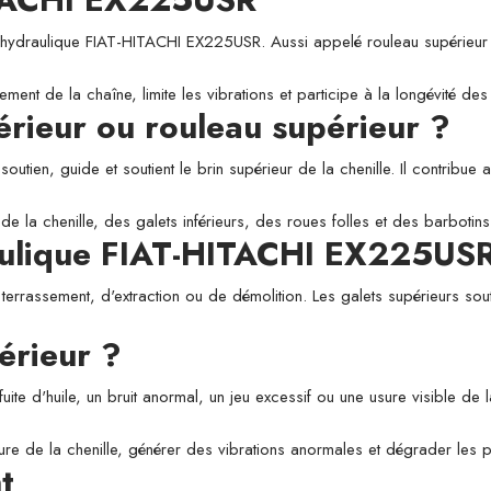
raulique FIAT-HITACHI EX225USR. Aussi appelé rouleau supérieur ou ga
ement de la chaîne, limite les vibrations et participe à la longévité d
périeur ou rouleau supérieur ?
utien, guide et soutient le brin supérieur de la chenille. Il contribue a
de la chenille, des galets inférieurs, des roues folles et des barbotins
raulique FIAT-HITACHI EX225US
 terrassement, d'extraction ou de démolition. Les galets supérieurs sou
érieur ?
fuite d'huile, un bruit anormal, un jeu excessif ou une usure visible de
usure de la chenille, générer des vibrations anormales et dégrader les
t