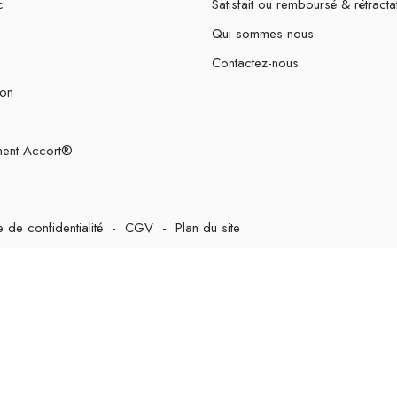
c
Satisfait ou remboursé & rétracta
Qui sommes-nous
Contactez-nous
ion
ent Accort®
e de confidentialité
-
CGV
-
Plan du site