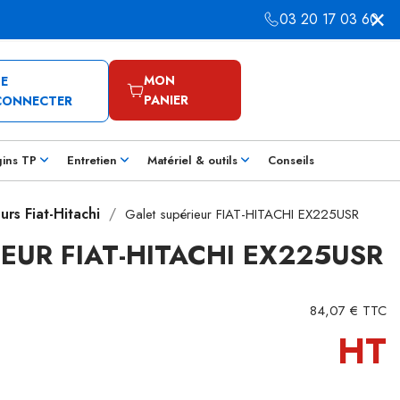
03 20 17 03 60
MON
SE
PANIER
CONNECTER
gins TP
Entretien
Matériel & outils
Conseils
urs Fiat-Hitachi
Galet supérieur FIAT-HITACHI EX225USR
EUR FIAT-HITACHI EX225USR
84,07 € TTC
HT