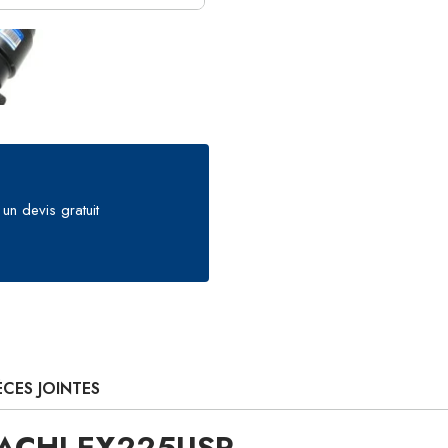
un devis gratuit
ÈCES JOINTES
ITACHI EX225USR