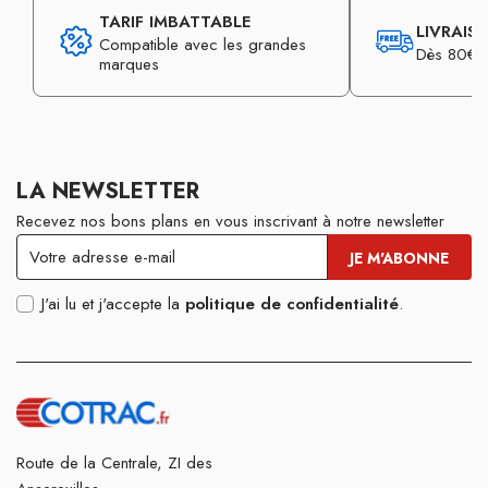
TARIF IMBATTABLE
LIVRAIS
Compatible avec les grandes
Dès 80€ d
marques
LA NEWSLETTER
Recevez nos bons plans en vous inscrivant à notre newsletter
J'ai lu et j'accepte la
politique de confidentialité
.
Route de la Centrale, ZI des