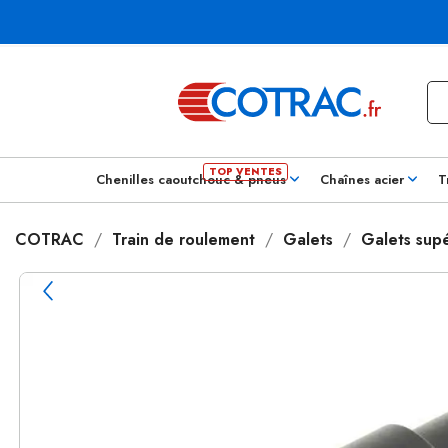
Chenilles caoutchouc & pneus
Chaînes acier
T
COTRAC
Train de roulement
Galets
Galets supé