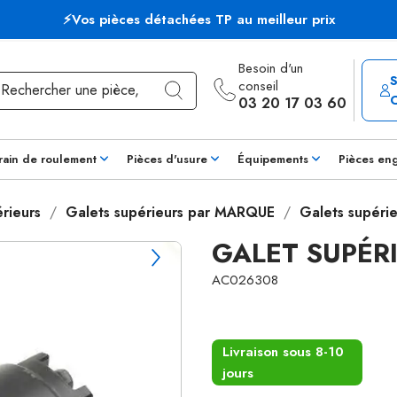
⚡Vos pièces détachées TP au meilleur prix
Besoin d'un
conseil
03 20 17 03 60
rain de roulement
Pièces d'usure
Équipements
Pièces en
rieurs
Galets supérieurs par MARQUE
Galets supéri
GALET SUPÉRI
AC026308
Livraison sous 8-10
jours