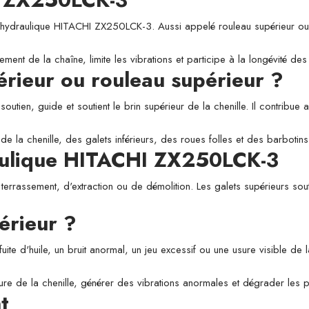
raulique HITACHI ZX250LCK-3. Aussi appelé rouleau supérieur ou galet
ement de la chaîne, limite les vibrations et participe à la longévité d
périeur ou rouleau supérieur ?
utien, guide et soutient le brin supérieur de la chenille. Il contribue a
de la chenille, des galets inférieurs, des roues folles et des barbotins
raulique HITACHI ZX250LCK-3
 terrassement, d'extraction ou de démolition. Les galets supérieurs sou
érieur ?
fuite d'huile, un bruit anormal, un jeu excessif ou une usure visible de
usure de la chenille, générer des vibrations anormales et dégrader les
t