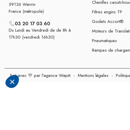
Chenilles caoutchou
59136 Wavrin
France (métropole)
Filtres engins TP
Godets Accort®
03 20 17 03 60
Du Lundi au Vendredi de de 8h à
Moteurs de Translat
17h30 (vendredi 16h30)
Pneumatiques
Rampes de chargem
Fait avec 💛 par l’agence Wapiti
-
Mentions légales
-
Politiqu