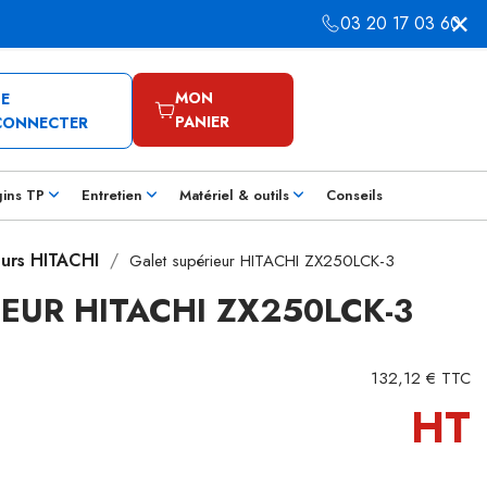
03 20 17 03 60
MON
SE
PANIER
CONNECTER
gins TP
Entretien
Matériel & outils
Conseils
eurs HITACHI
Galet supérieur HITACHI ZX250LCK-3
EUR HITACHI ZX250LCK-3
132,12 € TTC
HT