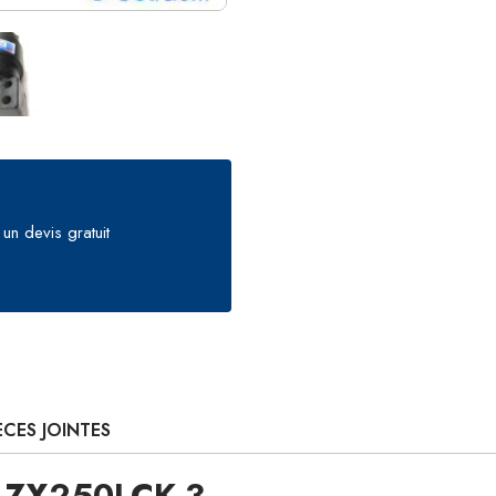
un devis gratuit
ÈCES JOINTES
I ZX250LCK-3