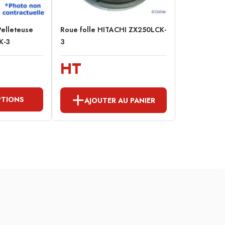
Pelleteuse
Roue folle HITACHI ZX250LCK-
K-3
3
HT
PTIONS
AJOUTER AU PANIER