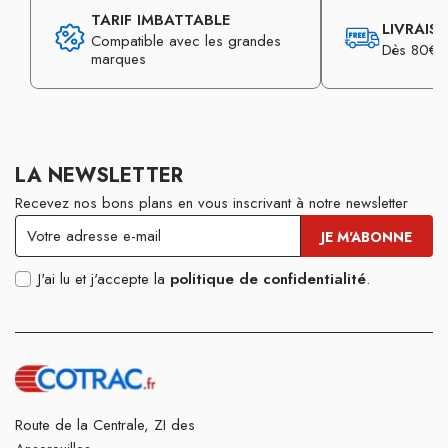
TARIF IMBATTABLE
LIVRAIS
Compatible avec les grandes
Dès 80€ d
marques
LA NEWSLETTER
Recevez nos bons plans en vous inscrivant à notre newsletter
J'ai lu et j'accepte la
politique de confidentialité
.
Route de la Centrale, ZI des