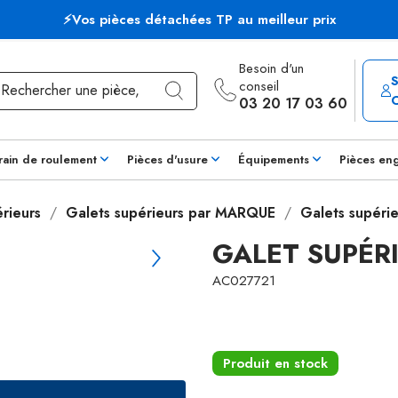
⚡Vos pièces détachées TP au meilleur prix
Besoin d'un
conseil
03 20 17 03 60
rain de roulement
Pièces d'usure
Équipements
Pièces en
rieurs
Galets supérieurs par MARQUE
Galets supéri
GALET SUPÉR
AC027721
Produit en stock