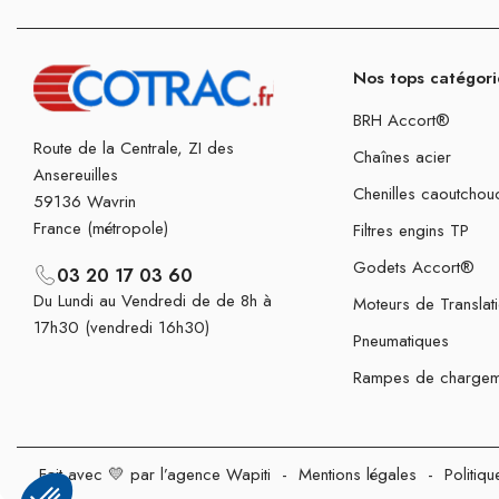
Nos tops catégori
BRH Accort®
Route de la Centrale, ZI des
Chaînes acier
Ansereuilles
Chenilles caoutchou
59136 Wavrin
France (métropole)
Filtres engins TP
Godets Accort®
03 20 17 03 60
Du Lundi au Vendredi de de 8h à
Moteurs de Translat
17h30 (vendredi 16h30)
Pneumatiques
Rampes de chargem
Fait avec 💛 par l’agence Wapiti
-
Mentions légales
-
Politiqu