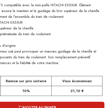
 compatible avec la mini-pelle HITACHI EX55UR. Élément
il assure le maintien et le guidage du brin supérieur de la chenille
ement de l'ensemble du train de roulement.
ITACHI EX55UR
périeur de la chenille
e prématurée du train de roulement
 d'origine
rieur usé peut provoquer un mauvais guidage de la chenille et
mposants du train de roulement. Son remplacement préventif
ances et la fiabilité de votre machine.
Remise sur prix unitaire
Vous économisez
10%
21,10 €
AJOUTER AU PANIER