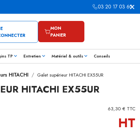
03 20 17 03 60
MON
SE
PANIER
CONNECTER
gins TP
Entretien
Matériel & outils
Conseils
eurs HITACHI
Galet supérieur HITACHI EX55UR
IEUR HITACHI EX55UR
63,30 € TTC
HT