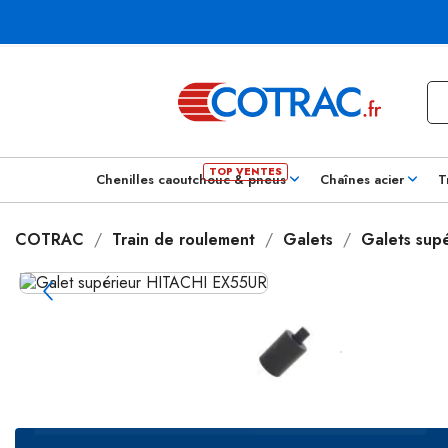
Chenilles caoutchouc & pneus
Chaînes acier
T
COTRAC
Train de roulement
Galets
Galets supé