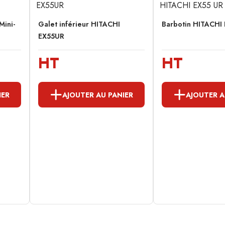
Mini-
Galet inférieur HITACHI
Barbotin HITACHI
EX55UR
HT
HT
IER
AJOUTER AU PANIER
AJOUTER A