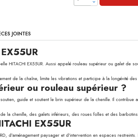
ÈCES JOINTES
I EX55UR
 HITACHI EX55UR. Aussi appelé rouleau supérieur ou galet de soutien, 
ement de la chaîne, limite les vibrations et participe à la longévité d
périeur ou rouleau supérieur ?
utien, guide et soutient le brin supérieur de la chenille. Il contribue a
de la chenille, des galets inférieurs, des roues folles et des barbotins
e HITACHI EX55UR
 VRD, d'aménagement paysager et d'intervention en espaces restreints. L