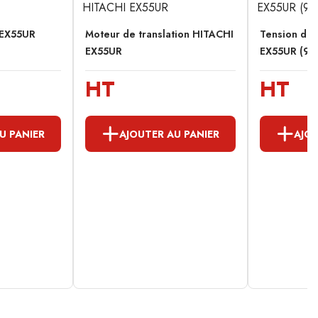
 EX55UR
Moteur de translation HITACHI
Tension de 
EX55UR
EX55UR (91
HT
HT
U PANIER
AJOUTER AU PANIER
AJOU