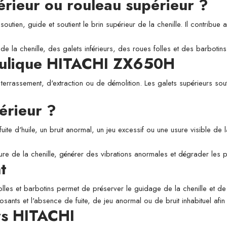
périeur ou rouleau supérieur ?
utien, guide et soutient le brin supérieur de la chenille. Il contribue a
de la chenille, des galets inférieurs, des roues folles et des barbotins
raulique HITACHI ZX650H
 terrassement, d'extraction ou de démolition. Les galets supérieurs sou
érieur ?
fuite d'huile, un bruit anormal, un jeu excessif ou une usure visible de
usure de la chenille, générer des vibrations anormales et dégrader les
t
folles et barbotins permet de préserver le guidage de la chenille et de l
osants et l'absence de fuite, de jeu anormal ou de bruit inhabituel afi
rs HITACHI