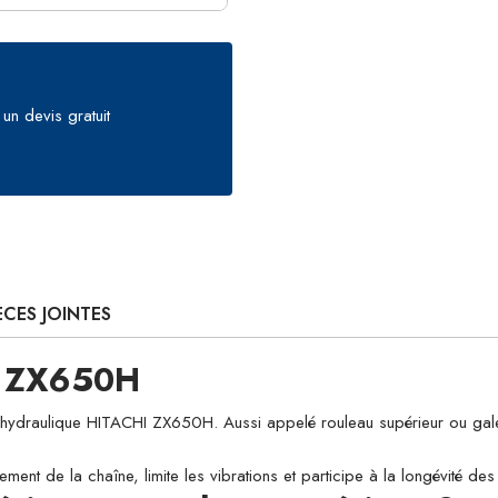
un devis gratuit
ÈCES JOINTES
I ZX650H
raulique HITACHI ZX650H. Aussi appelé rouleau supérieur ou galet de 
ement de la chaîne, limite les vibrations et participe à la longévité d