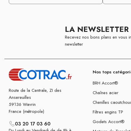
LA NEWSLETTER
Recevez nos bons plans en vous in
newsletter
Nos tops catégori
BRH Accort®
Route de la Centrale, ZI des
Chaînes acier
Ansereuilles
Chenilles caoutchou
59136 Wavrin
France (métropole)
Filtres engins TP
Godets Accort®
03 20 17 03 60
Du Lundi au Vendredi de de 8h à