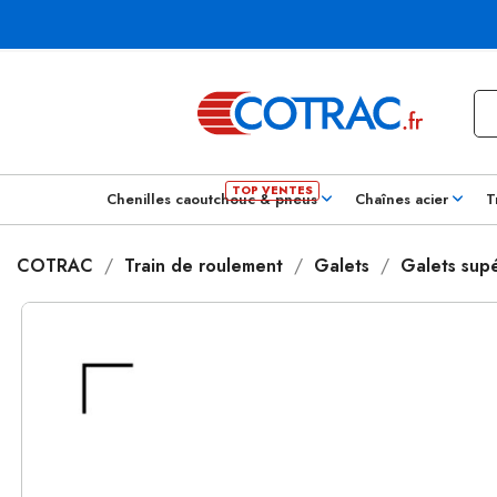
Chenilles caoutchouc & pneus
Chaînes acier
T
COTRAC
Train de roulement
Galets
Galets supé