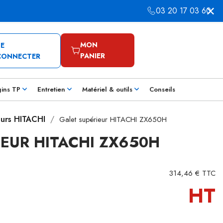
03 20 17 03 60
MON
SE
PANIER
CONNECTER
gins TP
Entretien
Matériel & outils
Conseils
eurs HITACHI
Galet supérieur HITACHI ZX650H
IEUR HITACHI ZX650H
314,46 € TTC
HT