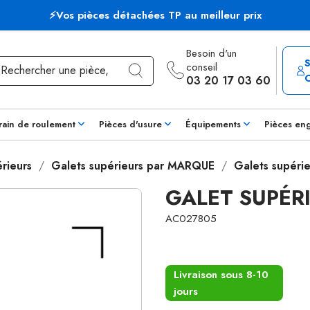
⚡Vos pièces détachées TP au meilleur prix
Besoin d'un
conseil
03 20 17 03 60
rain de roulement
Pièces d'usure
Équipements
Pièces en
rieurs
Galets supérieurs par MARQUE
Galets supéri
GALET SUPÉR
AC027805
Livraison sous 8-10
jours