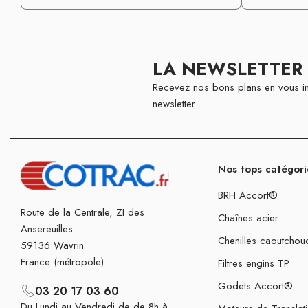
LA NEWSLETTER
Recevez nos bons plans en vous in
newsletter
Nos tops catégori
BRH Accort®
Route de la Centrale, ZI des
Chaînes acier
Ansereuilles
Chenilles caoutchou
59136 Wavrin
France (métropole)
Filtres engins TP
Godets Accort®
03 20 17 03 60
Du Lundi au Vendredi de de 8h à