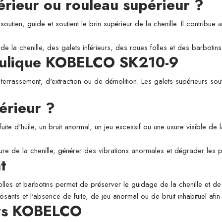
périeur ou rouleau supérieur ?
utien, guide et soutient le brin supérieur de la chenille. Il contribue a
de la chenille, des galets inférieurs, des roues folles et des barbotins
raulique KOBELCO SK210-9
 terrassement, d'extraction ou de démolition. Les galets supérieurs sou
érieur ?
fuite d'huile, un bruit anormal, un jeu excessif ou une usure visible de
usure de la chenille, générer des vibrations anormales et dégrader les
t
folles et barbotins permet de préserver le guidage de la chenille et de l
osants et l'absence de fuite, de jeu anormal ou de bruit inhabituel afi
urs KOBELCO