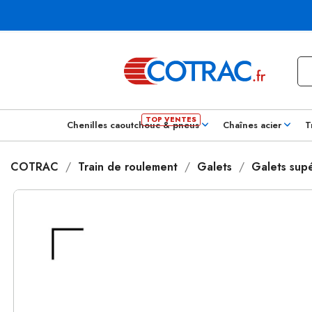
Chenilles caoutchouc & pneus
Chaînes acier
T
COTRAC
Train de roulement
Galets
Galets supé