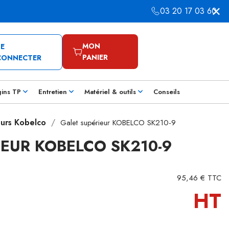
03 20 17 03 60
MON
SE
PANIER
CONNECTER
gins TP
Entretien
Matériel & outils
Conseils
eurs Kobelco
Galet supérieur KOBELCO SK210-9
IEUR KOBELCO SK210-9
95,46 € TTC
HT