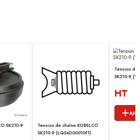
Tension de
SK210-9 (Y
HT
AJOU
CO SK210-9
Tension de chaîne KOBELCO
SK210-9 (LQ54D00010F1)