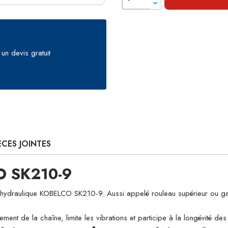
un devis gratuit
ÈCES JOINTES
O SK210-9
raulique KOBELCO SK210-9. Aussi appelé rouleau supérieur ou galet de
ement de la chaîne, limite les vibrations et participe à la longévité d