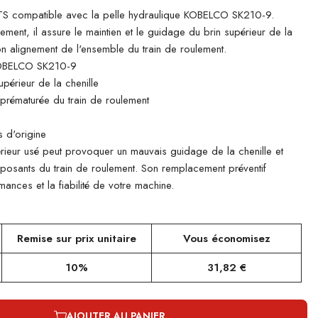
 compatible avec la pelle hydraulique KOBELCO SK210-9.
lement, il assure le maintien et le guidage du brin supérieur de la
bon alignement de l'ensemble du train de roulement.
OBELCO SK210-9
périeur de la chenille
e prématurée du train de roulement
 d'origine
rieur usé peut provoquer un mauvais guidage de la chenille et
mposants du train de roulement. Son remplacement préventif
ances et la fiabilité de votre machine.
Remise sur prix unitaire
Vous économisez
10%
31,82 €
AJOUTER AU PANIER