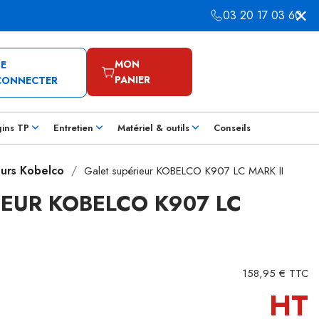
03 20 17 03 60
MON
SE
PANIER
CONNECTER
gins TP
Entretien
Matériel & outils
Conseils
eurs Kobelco
Galet supérieur KOBELCO K907 LC MARK II
IEUR KOBELCO K907 LC
158,95 € TTC
HT