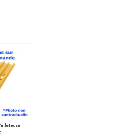
Pelleteuse
..