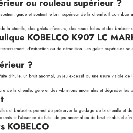
périeur ou rouleau supérieur ?
utien, guide et soutient le brin supérieur de la chenille. Il contribue a
de la chenille, des galets inférieurs, des roues folles et des barbotins
raulique KOBELCO K907 LC MARK
 terrassement, d'extraction ou de démolition. Les galets supérieurs sou
érieur ?
fuite d'huile, un bruit anormal, un jeu excessif ou une usure visible de
usure de la chenille, générer des vibrations anormales et dégrader les
t
folles et barbotins permet de préserver le guidage de la chenille et de l
osants et l'absence de fuite, de jeu anormal ou de bruit inhabituel afi
urs KOBELCO