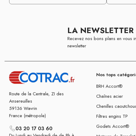
LA NEWSLETTER
Recevez nos bons plans en vous in
newsletter
Nos tops catégori
BRH Accort®
Route de la Centrale, ZI des
Chaînes acier
Ansereuilles
Chenilles caoutchou
59136 Wavrin
France (métropole)
Filtres engins TP
Godets Accort®
03 20 17 03 60
Du Lundi au Vendredi de de 8h à