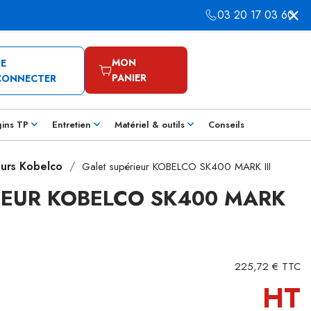
03 20 17 03 60
MON
SE
PANIER
CONNECTER
gins TP
Entretien
Matériel & outils
Conseils
eurs Kobelco
Galet supérieur KOBELCO SK400 MARK III
IEUR KOBELCO SK400 MARK
225,72 € TTC
HT