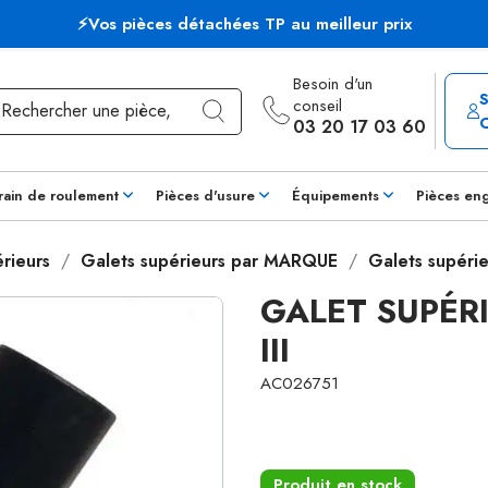
⚡Vos pièces détachées TP au meilleur prix
Besoin d'un
conseil
03 20 17 03 60
rain de roulement
Pièces d'usure
Équipements
Pièces en
rieurs
Galets supérieurs par MARQUE
Galets supéri
GALET SUPÉR
III
AC026751
Produit en stock