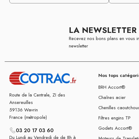
LA NEWSLETTER
Recevez nos bons plans en vous in
newsletter
Nos tops catégori
BRH Accort®
Route de la Centrale, ZI des
Chaînes acier
Ansereuilles
Chenilles caoutchou
59136 Wavrin
France (métropole)
Filtres engins TP
Godets Accort®
03 20 17 03 60
Du Lundi au Vendredi de de 8h à
Moteurs de Translat