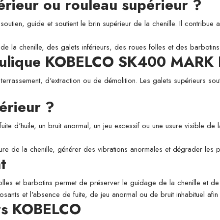
périeur ou rouleau supérieur ?
utien, guide et soutient le brin supérieur de la chenille. Il contribue a
de la chenille, des galets inférieurs, des roues folles et des barbotins
raulique KOBELCO SK400 MARK I
 terrassement, d'extraction ou de démolition. Les galets supérieurs sou
érieur ?
fuite d'huile, un bruit anormal, un jeu excessif ou une usure visible de
usure de la chenille, générer des vibrations anormales et dégrader les
t
folles et barbotins permet de préserver le guidage de la chenille et de l
osants et l'absence de fuite, de jeu anormal ou de bruit inhabituel afi
urs KOBELCO