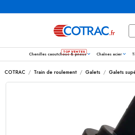
Chenilles caoutchouc & pneus
Chaînes acier
T
COTRAC
Train de roulement
Galets
Galets supé