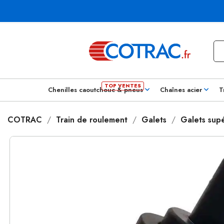
Chenilles caoutchouc & pneus
Chaînes acier
T
COTRAC
Train de roulement
Galets
Galets supé