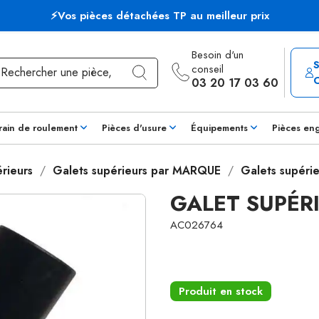
⚡Vos pièces détachées TP au meilleur prix
Besoin d'un
conseil
03 20 17 03 60
rain de roulement
Pièces d'usure
Équipements
Pièces en
rieurs
Galets supérieurs par MARQUE
Galets supéri
GALET SUPÉR
AC026764
Produit en stock