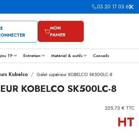
03 20 17 03 60
MON
SE
PANIER
CONNECTER
gins TP
Entretien
Matériel & outils
Conseils
eurs Kobelco
Galet supérieur KOBELCO SK500LC-8
IEUR KOBELCO SK500LC-8
225,72 € TTC
HT