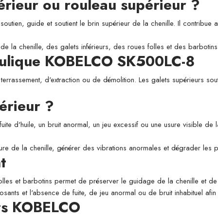
périeur ou rouleau supérieur ?
utien, guide et soutient le brin supérieur de la chenille. Il contribue a
de la chenille, des galets inférieurs, des roues folles et des barbotins
raulique KOBELCO SK500LC-8
 terrassement, d'extraction ou de démolition. Les galets supérieurs sou
érieur ?
fuite d'huile, un bruit anormal, un jeu excessif ou une usure visible de
usure de la chenille, générer des vibrations anormales et dégrader les
t
folles et barbotins permet de préserver le guidage de la chenille et de l
osants et l'absence de fuite, de jeu anormal ou de bruit inhabituel afi
urs KOBELCO