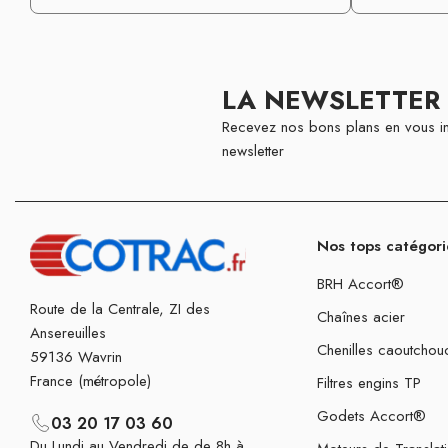
LA NEWSLETTER
Recevez nos bons plans en vous in
newsletter
Nos tops catégori
BRH Accort®
Route de la Centrale, ZI des
Chaînes acier
Ansereuilles
Chenilles caoutchou
59136 Wavrin
France (métropole)
Filtres engins TP
Godets Accort®
03 20 17 03 60
Du Lundi au Vendredi de de 8h à