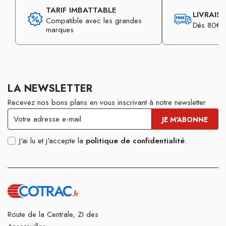
TARIF IMBATTABLE
LIVRAIS
Compatible avec les grandes
Dès 80€ d
marques
LA NEWSLETTER
Recevez nos bons plans en vous inscrivant à notre newsletter
J'ai lu et j'accepte la
politique de confidentialité
.
Route de la Centrale, ZI des