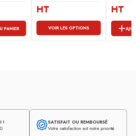
HT
HT
VOIR LES OPTIONS
U PANIER
AJOU
 !
SATISFAIT OU REMBOURSÉ
30
Votre satisfaction est notre priorité