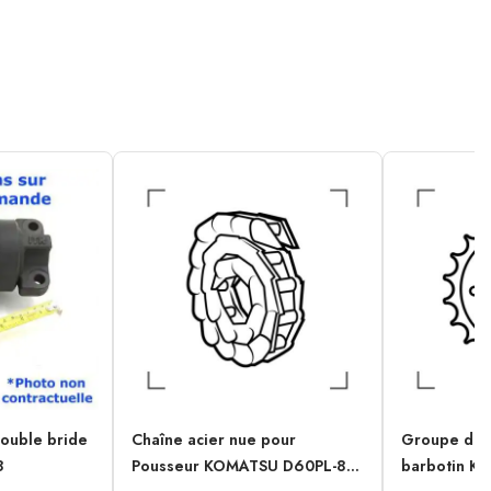
double bride
Chaîne acier nue pour
Groupe de 
8
Pousseur KOMATSU D60PL-8...
barbotin K