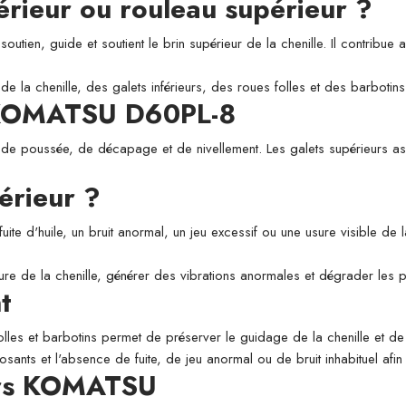
périeur ou rouleau supérieur ?
utien, guide et soutient le brin supérieur de la chenille. Il contribue a
de la chenille, des galets inférieurs, des roues folles et des barbotins
r KOMATSU D60PL-8
 de poussée, de décapage et de nivellement. Les galets supérieurs assu
érieur ?
fuite d'huile, un bruit anormal, un jeu excessif ou une usure visible de
usure de la chenille, générer des vibrations anormales et dégrader les
t
folles et barbotins permet de préserver le guidage de la chenille et de l
osants et l'absence de fuite, de jeu anormal ou de bruit inhabituel afi
eurs KOMATSU