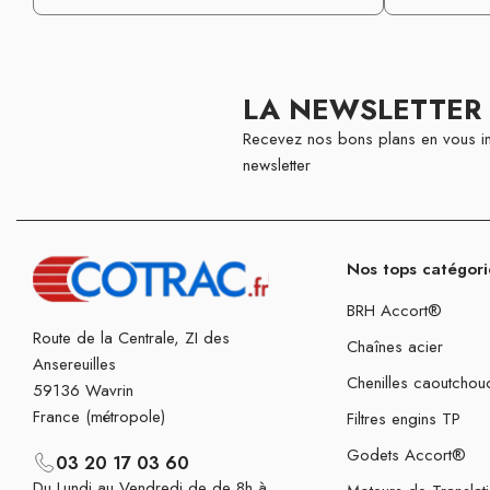
LA NEWSLETTER
Recevez nos bons plans en vous in
newsletter
Nos tops catégori
BRH Accort®
Route de la Centrale, ZI des
Chaînes acier
Ansereuilles
Chenilles caoutchou
59136 Wavrin
France (métropole)
Filtres engins TP
Godets Accort®
03 20 17 03 60
Du Lundi au Vendredi de de 8h à