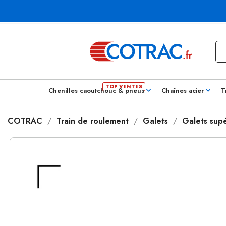
Chenilles caoutchouc & pneus
Chaînes acier
T
COTRAC
Train de roulement
Galets
Galets supé