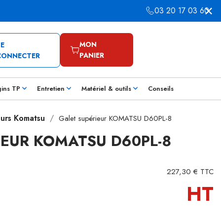
03 20 17 03 60
MON
SE
PANIER
CONNECTER
gins TP
Entretien
Matériel & outils
Conseils
eurs Komatsu
Galet supérieur KOMATSU D60PL-8
IEUR KOMATSU D60PL-8
227,30 € TTC
HT